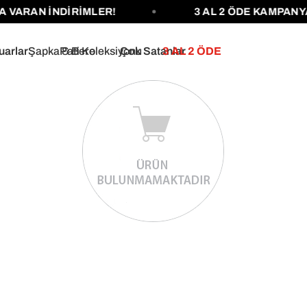
 VARAN İNDİRİMLER!
3 AL 2 ÖDE KAMPANYA
uarlar
Şapka & Bere
Pati Koleksiyonu
Çok Satanlar
3 AL 2 ÖDE