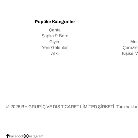
Popüler Kategoriler
Çanta
Şapka & Bere
Giyim
Mes
Yeni Gelenler
Çerezler
Atkı
Kişisel 
© 2025 BH GRUP İÇ VE DIŞ TİCARET LİMİTED ŞİRKETİ. Tüm hakları s
Facebook
Instagram