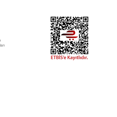
p
arı