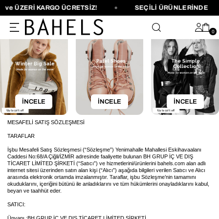
ve ÜZERİ KARGO ÜCRETSİZ!
SEÇİLİ ÜRÜNLERİNDE
0
İNCELE
İNCELE
İNCELE
MESAFELİ SATIŞ SÖZLEŞMESİ
TARAFLAR
İşbu Mesafeli Satış Sözleşmesi (“Sözleşme”) Yenimahalle Mahallesi Eskihavaalanı
Caddesi No:68/A Çiğli/İZMİR adresinde faaliyette bulunan BH GRUP İÇ VE DIŞ
TİCARET LİMİTED ŞİRKETİ (“Satıcı”) ve hizmetlerini/ürünlerini bahels.com alan adlı
internet sitesi üzerinden satın alan kişi (“Alıcı”) aşağıda bilgileri verilen Satıcı ve Alıcı
arasında elektronik ortamda imzalanmıştır. Taraflar, işbu Sözleşme’nin tamamını
okuduklarını, içeriğini bütünü ile anladıklarını ve tüm hükümlerini onayladıklarını kabul,
beyan ve taahhüt eder.
SATICI:
Ünvanı :BH GRUP İÇ VE DIŞ TİCARET LİMİTED ŞİRKETİ