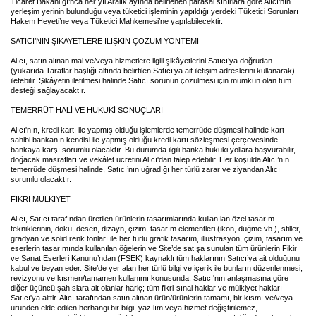
Ticaret Bakanlığı’nca her yıl Aralık ayında belirlenen parasal sınırlara göre Alıcı’nın
yerleşim yerinin bulunduğu veya tüketici işleminin yapıldığı yerdeki Tüketici Sorunları
Hakem Heyeti’ne veya Tüketici Mahkemesi’ne yapılabilecektir.
SATICI’NIN ŞİKAYETLERE İLİŞKİN ÇÖZÜM YÖNTEMİ
Alıcı, satın alınan mal ve/veya hizmetlere ilgili şikâyetlerini Satıcı’ya doğrudan
(yukarıda Taraflar başlığı altında belirtilen Satıcı’ya ait iletişim adreslerini kullanarak)
iletebilir. Şikâyetin iletilmesi halinde Satıcı sorunun çözülmesi için mümkün olan tüm
desteği sağlayacaktır.
TEMERRÜT HALİ VE HUKUKİ SONUÇLARI
Alıcı'nın, kredi kartı ile yapmış olduğu işlemlerde temerrüde düşmesi halinde kart
sahibi bankanın kendisi ile yapmış olduğu kredi kartı sözleşmesi çerçevesinde
bankaya karşı sorumlu olacaktır. Bu durumda ilgili banka hukuki yollara başvurabilir,
doğacak masrafları ve vekâlet ücretini Alıcı'dan talep edebilir. Her koşulda Alıcı’nın
temerrüde düşmesi halinde, Satıcı’nın uğradığı her türlü zarar ve ziyandan Alıcı
sorumlu olacaktır.
FİKRİ MÜLKİYET
Alıcı, Satıcı tarafından üretilen ürünlerin tasarımlarında kullanılan özel tasarım
tekniklerinin, doku, desen, dizayn, çizim, tasarım elementleri (ikon, düğme vb.), stiller,
gradyan ve solid renk tonları ile her türlü grafik tasarım, illüstrasyon, çizim, tasarım ve
eserlerin tasarımında kullanılan öğelerin ve Site’de satışa sunulan tüm ürünlerin Fikir
ve Sanat Eserleri Kanunu’ndan (FSEK) kaynaklı tüm haklarının Satıcı’ya ait olduğunu
kabul ve beyan eder. Site’de yer alan her türlü bilgi ve içerik ile bunların düzenlenmesi,
revizyonu ve kısmen/tamamen kullanımı konusunda; Satıcı'nın anlaşmasına göre
diğer üçüncü şahıslara ait olanlar hariç; tüm fikri-sınai haklar ve mülkiyet hakları
Satıcı'ya aittir. Alıcı tarafından satın alınan ürün/ürünlerin tamamı, bir kısmı ve/veya
üründen elde edilen herhangi bir bilgi, yazılım veya hizmet değiştirilemez,