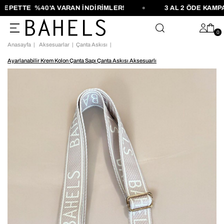
PETTE %40'A VARAN İNDİRİMLER!
3 AL 2 ÖDE KAMPA
0
Anasayfa
Aksesuarlar
Çanta Askısı
Ayarlanabilir Krem Kolon Çanta Sapı Çanta Askısı Aksesuarlı