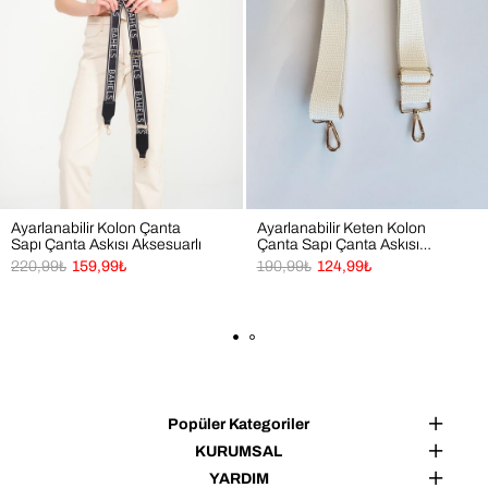
Ayarlanabilir Kolon Çanta
Ayarlanabilir Keten Kolon
Sapı Çanta Askısı Aksesuarlı
Çanta Sapı Çanta Askısı
Aksesuarlı
220,99₺
159,99₺
190,99₺
124,99₺
Popüler Kategoriler
KURUMSAL
YARDIM