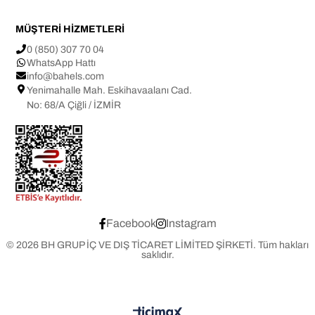
MÜŞTERİ HİZMETLERİ
0 (850) 307 70 04
WhatsApp Hattı
info@bahels.com
Yenimahalle Mah. Eskihavaalanı Cad.
No: 68/A Çiğli / İZMİR
Facebook
Instagram
© 2026 BH GRUP İÇ VE DIŞ TİCARET LİMİTED ŞİRKETİ. Tüm hakları
saklıdır.