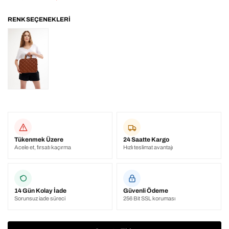
Tükenmek Üzere
24 Saatte Kargo
Acele et, fırsatı kaçırma
Hızlı teslimat avantajı
14 Gün Kolay İade
Güvenli Ödeme
Sorunsuz iade süreci
256 Bit SSL koruması