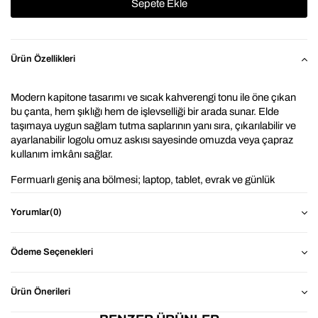
Ürün Özellikleri
Modern kapitone tasarımı ve sıcak kahverengi tonu ile öne çıkan 
bu çanta, hem şıklığı hem de işlevselliği bir arada sunar. Elde 
taşımaya uygun sağlam tutma saplarının yanı sıra, çıkarılabilir ve 
ayarlanabilir logolu omuz askısı sayesinde omuzda veya çapraz 
kullanım imkânı sağlar.
Fermuarlı geniş ana bölmesi; laptop, tablet, evrak ve günlük 
eşyalarınızı düzenli ve güvenli şekilde taşımanız için idealdir. Hafif 
yapısı ve sade ama güçlü tasarımıyla iş hayatında, günlük 
Yorumlar
(0)
kullanımda veya seyahatlerde rahatlıkla tercih edilebilir.
Zamansız stil, konforlu kullanım ve marka detaylarını bir arada 
Ödeme Seçenekleri
isteyenler için şık ve pratik bir tamamlayıcıdır.
⭐ Neden 
Camel Kapitoneli Askılı 13 & 14 Inç Evrak Ve 
Ürün Önerileri
Laptop Çanta ?