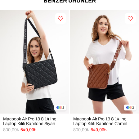
BENZER ÜRÜNLER
Geniş İç Hacim: Laptop ve macbook rahatça sığar.
Dayanıklı Kumaş: Yumuşak dokulu dış yüzeyi 
sayesinde formunu koruyan, hafif ve uzun ömürlü 
yapı
Şık & Zamansız Tasarım:  Camel rengi ile her zevke 
ve her stile uyum sağlar
Kolay Kullanım: Fermuarlı yapı sayesinde hızlı açma–
kapama ve askı sayesinde rahat taşıma 
📐 Ürün Ölçüleri
Genişlik: 36 cm
Yükseklik: 28 cm
En: 3 cm
🎯 Kimler İçin İdeal?
2
2
Seyahatlerinde elektronik ürünlerini korumak 
isteyenler 
Macbook Air Pro 13 & 14 Inç
Macbook Air Pro 13 & 14 Inç
Laptop Kılıfı Kapitone Siyah
Laptop Kılıfı Kapitone Camel
Pratik, sade ve şık bir macbook ve laptop çantası 
800,99₺
649,99₺
800,99₺
649,99₺
arayanlar