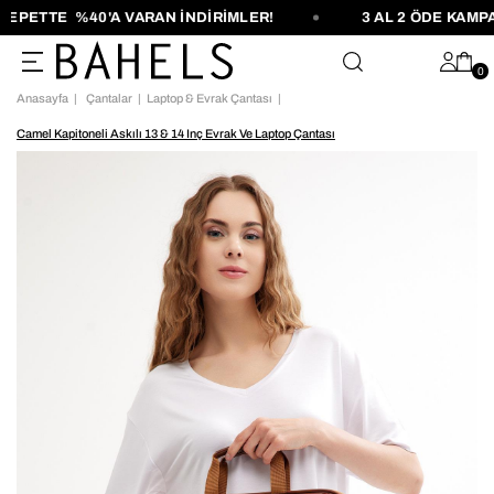
PETTE %40'A VARAN İNDİRİMLER!
3 AL 2 ÖDE KAMPA
0
Anasayfa
Çantalar
Laptop & Evrak Çantası
Camel Kapitoneli Askılı 13 & 14 Inç Evrak Ve Laptop Çantası