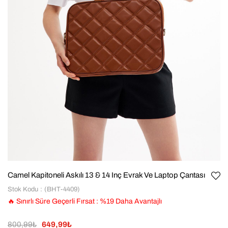
Camel Kapitoneli Askılı 13 & 14 Inç Evrak Ve Laptop Çantası
Stok Kodu
(BHT-4409)
🔥 Sınırlı Süre Geçerli Fırsat
:
%
19
Daha Avantajlı
800,99₺
649,99₺