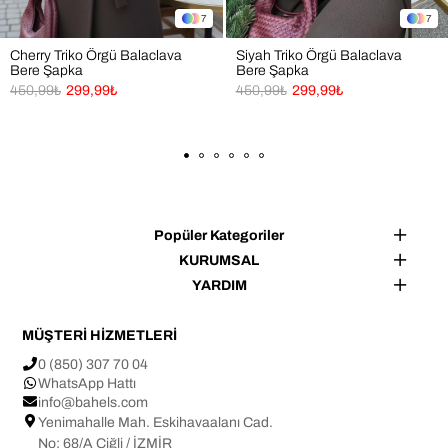
7
7
👜 Kullanım Alanları
Cherry Triko Örgü Balaclava
Siyah Triko Örgü Balaclava
✔ Seyahat
Bere Şapka
Bere Şapka
450,99₺
299,99₺
450,99₺
299,99₺
✔ Park, yürüyüş..
✔ Açık hava etkinlikleri
✔ Günlük kullanım
✔  Hediye alternatifi
Not: Işık ve ekran ayarlarına bağlı olarak ürün renginde ±1 
Popüler Kategoriler
ton farklılık görülebilir.
KURUMSAL
YARDIM
Tasarım ve üretim BAHELS markasına aittir.
MÜŞTERİ HİZMETLERİ
0 (850) 307 70 04
WhatsApp Hattı
info@bahels.com
Yenimahalle Mah. Eskihavaalanı Cad.
No: 68/A Çiğli / İZMİR