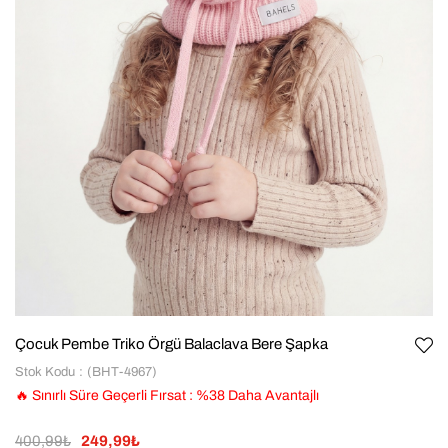
Çocuk Pembe Triko Örgü Balaclava Bere Şapka
Stok Kodu
(BHT-4967)
🔥 Sınırlı Süre Geçerli Fırsat
:
%
38
Daha Avantajlı
400,99₺
249,99₺