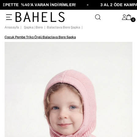
PETTE %40'A VARAN İNDİRİMLER!
3 AL 2 ÖDE KAMPAN
0
Anasayfa
Şapka | Bere
Balaclava Bere Şapka
Çocuk Pembe Triko Örgü Balaclava Bere Şapka