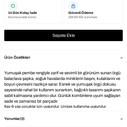
14 Gün Kolay İade
Güvenli Ödeme
Sorunsuz iade süreci
256 Bit SSL koruması
Ürün Özellikleri
Yumuşak pembe rengiyle zarif ve sevimli bir görünüm sunan örgü 
balaclava şapka, soğuk havalarda miniklerin başını, kulaklarını ve 
boyun çevresini nazikçe sarar. Esnek ve yumuşak örgü dokusu 
sayesinde rahat bir kullanım sunarken, bağcıklı tasarımı şapkanın 
sabit kalmasına yardımcı olur. Günlük kombinlere uyum sağlayan 
sade ve zamansız bir parçadır.
6ay-9 yaş çocuklar için uygundur. Unisex kullanıma uygundur.
Pembe 
⭐ Neden 
Çocuk 
Triko Örgü Balaclava Bere Şapka ?
Yorumlar
(0)