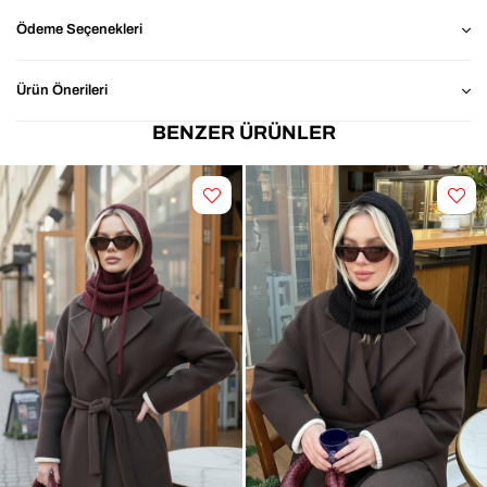
Yumuşak Kumaş: Yumuşak dokusu ile tahriş 
Ödeme Seçenekleri
etmez,sıcak tutar ve konforlu bir kullanım sunar 
Koruma: Baş ve kulakları saran formu sayesinde 
rüzgâra karşı ekstra koruma.
Ürün Önerileri
Şık & Zamansız Tasarım: Pembe rengi ile her 
kombine kolayca uyum sağlar.
BENZER ÜRÜNLER
Kolay kullanım: Bağcıklı, sabit durmayı destekleyen 
kullanım.
📐 Ürün İçeriği
Ürün İçeriği: %100 Akrilik
🎯 Kimler İçin İdeal?
Çocuklar
Hassas cilde sahip minikler
Rahat, hafif ve kullanımı kolay şapka arayanlar
Dayanıklı ve uzun ömürlü tercih edenler
Formunu koruyan ve kullanışlı ürün sevenler
Kış ve serin havalarda kulak ve baş koruması arayan 
ebeveynler