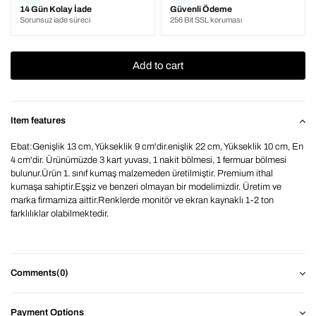
14 Gün Kolay İade
Güvenli Ödeme
Sorunsuz iade süreci
256 Bit SSL koruması
Item features
Ebat:Genişlik 13 cm, Yükseklik 9 cm'dir.enişlik 22 cm, Yükseklik 10 cm, En
4 cm'dir. Ürünümüzde 3 kart yuvası, 1 nakit bölmesi, 1 fermuar bölmesi
bulunur.Ürün 1. sınıf kumaş malzemeden üretilmiştir. Premium ithal
kumaşa sahiptir.Eşşiz ve benzeri olmayan bir modelimizdir. Üretim ve
marka firmamiza aittir.Renklerde monitör ve ekran kaynaklı 1-2 ton
farklılıklar olabilmektedir.
Comments
(0)
Payment Options