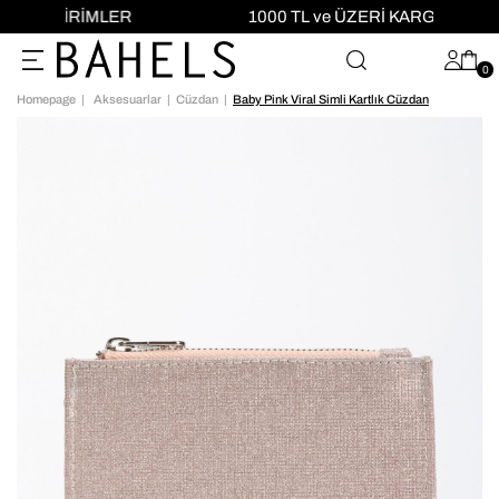
LER
1000 TL ve ÜZERİ KARGO ÜCRETSİZ!
0
Homepage
Aksesuarlar
Cüzdan
Baby Pink Viral Simli Kartlık Cüzdan