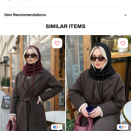
olabilmektedir.
Item Recommendations
SIMILAR ITEMS
7
7