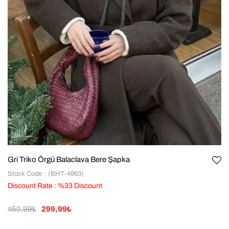
Gri Triko Örgü Balaclava Bere Şapka
Stock Code
(BHT-4963)
Discount Rate
:
%
33
Discount
450,99₺
299,99₺