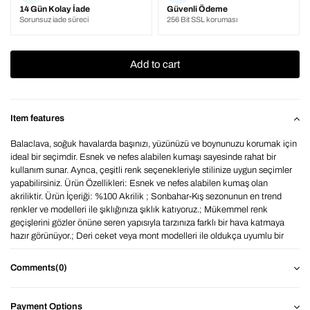
14 Gün Kolay İade
Güvenli Ödeme
Sorunsuz iade süreci
256 Bit SSL koruması
Item features
Balaclava, soğuk havalarda başınızı, yüzünüzü ve boynunuzu korumak için
ideal bir seçimdir. Esnek ve nefes alabilen kumaşı sayesinde rahat bir
kullanım sunar. Ayrıca, çeşitli renk seçenekleriyle stilinize uygun seçimler
yapabilirsiniz. Ürün Özellikleri: Esnek ve nefes alabilen kumaş olan
akriliktir. Ürün İçeriği: %100 Akrilik ; Sonbahar-Kış sezonunun en trend
renkler ve modelleri ile şıklığınıza şıklık katıyoruz.; Mükemmel renk
geçişlerini gözler önüne seren yapısıyla tarzınıza farklı bir hava katmaya
hazır görünüyor.; Deri ceket veya mont modelleri ile oldukça uyumlu bir
görüntü vererek, kombinlerinize etkileyici aksesuar dokunuşu yapıyor.;
Renklerde monitör ve ekran kaynaklı 1-2 ton farklılıklar olabilmektedir.
Comments
(0)
Ürün, markamızın özel olarak tasarladığı 1. sınıf kumaş malzemeden
üretilmiştir.Eşşiz ve benzeri olmayan bir modelimizdir. Üretim ve marka
firmamiza aittir.Renklerde monitör ve ekran kaynaklı 1-2 ton farklılıklar
Payment Options