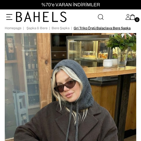
SİZ!
%70'e VARAN İNDİRİMLER
100
0
Homepage
Şapka & Bere
Bere Şapka
Gri Triko Örgü Balaclava Bere Şapka