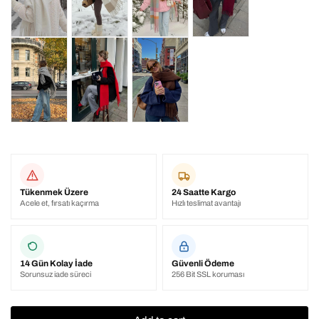
Tükenmek Üzere
24 Saatte Kargo
Acele et, fırsatı kaçırma
Hızlı teslimat avantajı
14 Gün Kolay İade
Güvenli Ödeme
Sorunsuz iade süreci
256 Bit SSL koruması