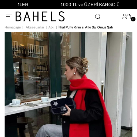
1000 TL ve ÜZERİ KARGO ÜCRETSİZ!
0
Homepage
Aksesuarlar
Atkı
İthal Puffy Kırmızı Atkı Şal Omuz Şalı