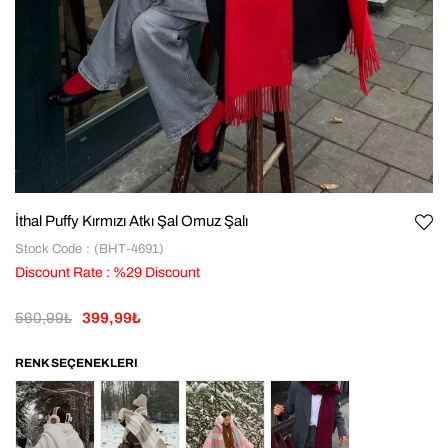
İthal Puffy Kırmızı Atkı Şal Omuz Şalı
Stock Code
(BHT-4691)
Discount Rate
:
%
29
Discount
560,99₺
399,99₺