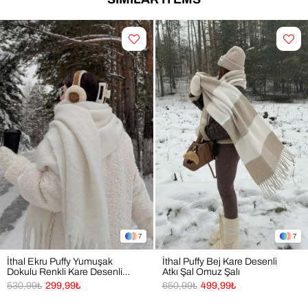
7
7
İthal Ekru Puffy Yumuşak
İthal Puffy Bej Kare Desenli
Dokulu Renkli Kare Desenli
Atkı Şal Omuz Şalı
Atkı Şal Omuz Şalı
530,99₺
299,99₺
650,99₺
499,99₺