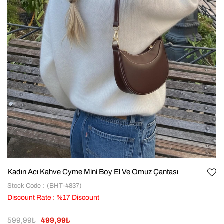
Kadın Acı Kahve Cyme Mini Boy El Ve Omuz Çantası
Stock Code
(BHT-4837)
Discount Rate
:
%
17
Discount
599,99₺
499,99₺