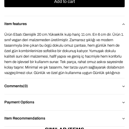
Item features
Ürün Ebatı:Genişlik 20 cm.Yükseklik kulp hariç 11 cm. En 6 cm dir. Ürün 1.
sınıf vegan deri malzemeden üretilmiştir. Zamansız şıklığı ve modern
tasarımıyla öne çıkan bu örgü dokulu omuz çantası, hem günlük hem de
özel gün kombinlerinize sofistike bir dokunuş katıyor. Yumuşak dokulu
kaliteli suni deri malzemesi, hafif yapısı ve geniş iç hacmiyle hem konforlu
hem de işlevsel bir kullanım sunar. Tek parça, rahat omuz askısı sayesinde
kolay taşınır. Minimal ve şık tasarımı, her tarza uyum sağlayarak dolabınızın
vazgeçilmezi olur. Günlük ve özel gün kullanıma uygun Günlük şıklığınızı
tamamlayacak bu zarif omuz çantası ile her anınıza sade bir lüks katın.
BAHELS ile detaylarda şıklığı yakalayın.Renklerde monitör ve ekran
Comments
(0)
kaynaklı 1-2 ton farklılıklar olabilmektedir.
Payment Options
Item Recommendations