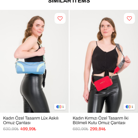
SIMILAR ITEMS
1
1
Kadın Özel Tasarım Lüx Askılı
Kadın Kırmızı Özel Tasarım İki
Omuz Çantası
Bölmeli Kutu Omuz Çantası
630,99₺
499,99₺
680,99₺
299,84₺