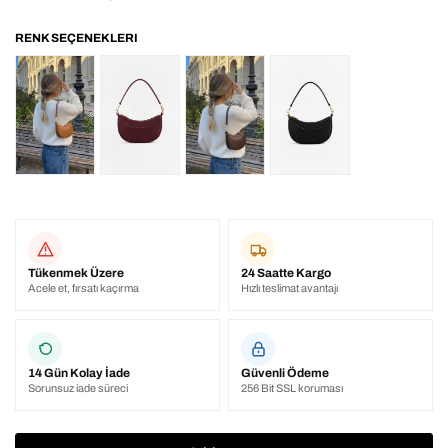
Tükenmek Üzere
24 Saatte Kargo
Acele et, fırsatı kaçırma
Hızlı teslimat avantajı
14 Gün Kolay İade
Güvenli Ödeme
Sorunsuz iade süreci
256 Bit SSL koruması