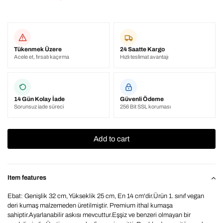
Tükenmek Üzere
24 Saatte Kargo
Acele et, fırsatı kaçırma
Hızlı teslimat avantajı
14 Gün Kolay İade
Güvenli Ödeme
Sorunsuz iade süreci
256 Bit SSL koruması
Item features
Ebat: Genişlik 32 cm, Yükseklik 25 cm, En 14 cm'dir.Ürün 1. sınıf vegan
deri kumaş malzemeden üretilmiştir. Premium ithal kumaşa
sahiptir.Ayarlanabilir askısı mevcuttur.Eşşiz ve benzeri olmayan bir