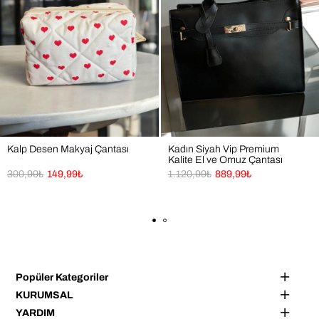
Kalp Desen Makyaj Çantası
Kadın Siyah Vip Premium
Kalite El ve Omuz Çantası
300,99₺
149,99₺
1.120,99₺
889,99₺
Popüler Kategoriler
KURUMSAL
YARDIM