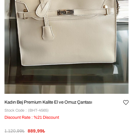
Kadın Bej Premium Kalite El ve Omuz Çantası
Stock Code
(BHT-4565)
Discount Rate
:
%
21
Discount
1.120,99₺
889,99₺