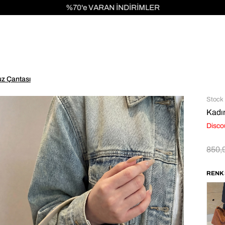
%70'e VARAN İNDİRİMLER
1000 TL v
z Çantası
Stock
Kadı
Disco
850,