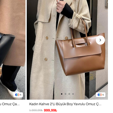
4
4
Kadın Siyah 2'Li Büyük Boy Yavrulu Omuz Çanta
Kadın Kahve 2'Li Büyük Boy Yavrulu Omuz Çanta
1.300,99₺
999,99₺