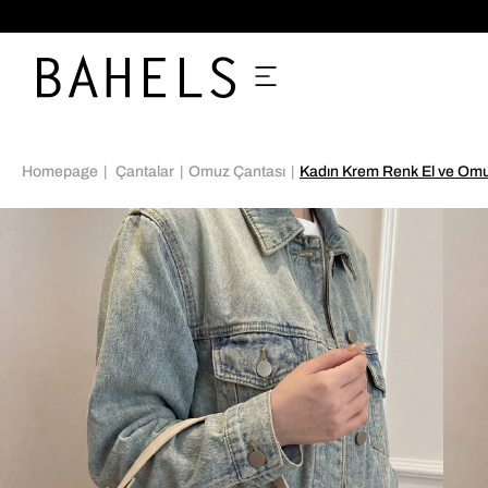
1000 TL ve ÜZERİ KARGO ÜCRETSİZ!
Homepage
Çantalar
Omuz Çantası
Kadın Krem Renk El ve Omu