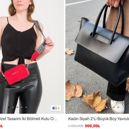
1
Kadın Kırmızı Özel Tasarım İki Bölmeli Kutu Omuz Çantası
4₺
1.300,99₺
999,99₺