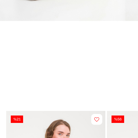
%21
%56