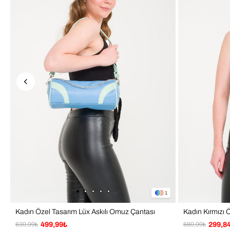
1
Kadın Özel Tasarım Lüx Askılı Omuz Çantası
630,99₺
499,99₺
680,99₺
299,8