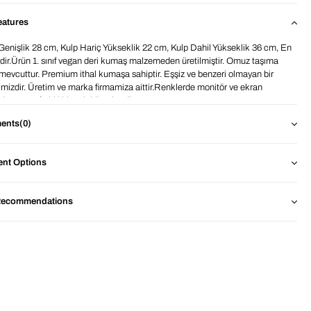
eatures
Genişlik 28 cm, Kulp Hariç Yükseklik 22 cm, Kulp Dahil Yükseklik 36 cm, En
dir.Ürün 1. sınıf vegan deri kumaş malzemeden üretilmiştir. Omuz taşıma
 mevcuttur. Premium ithal kumaşa sahiptir. Eşşiz ve benzeri olmayan bir
mizdir. Üretim ve marka firmamiza aittir.Renklerde monitör ve ekran
ı 1-2 ton farklılıklar olabilmektedir.
ents
(0)
nt Options
Recommendations