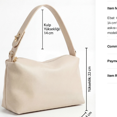
Item f
Ebat: 
14 cm'
askısı
modeli
kaynakl
Comm
Payme
Item 