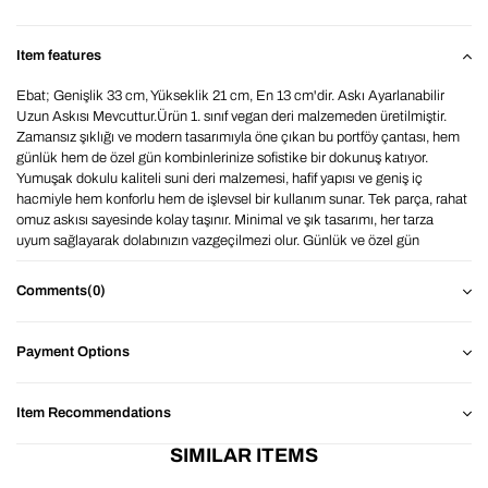
Item features
Ebat; Genişlik 33 cm, Yükseklik 21 cm, En 13 cm'dir. Askı Ayarlanabilir
Uzun Askısı Mevcuttur.Ürün 1. sınıf vegan deri malzemeden üretilmiştir.
Zamansız şıklığı ve modern tasarımıyla öne çıkan bu portföy çantası, hem
günlük hem de özel gün kombinlerinize sofistike bir dokunuş katıyor.
Yumuşak dokulu kaliteli suni deri malzemesi, hafif yapısı ve geniş iç
hacmiyle hem konforlu hem de işlevsel bir kullanım sunar. Tek parça, rahat
omuz askısı sayesinde kolay taşınır. Minimal ve şık tasarımı, her tarza
uyum sağlayarak dolabınızın vazgeçilmezi olur. Günlük ve özel gün
kullanıma uygun Günlük şıklığınızı tamamlayacak bu zarif omuz çantası ile
her anınıza sade bir lüks katın. BAHELS ile detaylarda şıklığı
Comments
(0)
yakalayın.Renklerde monitör ve ekran kaynaklı 1-2 ton farklılıklar
olabilmektedir.
Payment Options
Item Recommendations
SIMILAR ITEMS