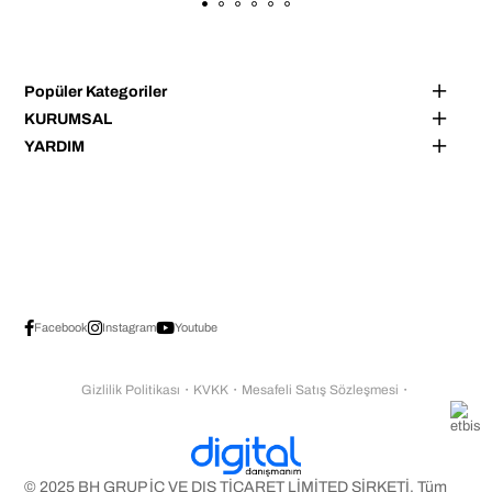
Popüler Kategoriler
KURUMSAL
YARDIM
Facebook
Instagram
Youtube
Gizlilik Politikası
・
KVKK
・
Mesafeli Satış Sözleşmesi
・
© 2025 BH GRUP İÇ VE DIŞ TİCARET LİMİTED ŞİRKETİ. Tüm