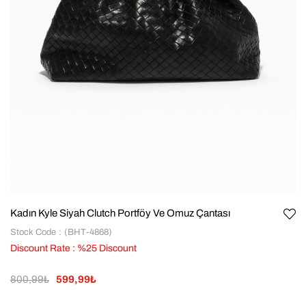
Kadın Kyle Siyah Clutch Portföy Ve Omuz Çantası
Stock Code
(BHT-4868)
Discount Rate
:
%
25
Discount
800,99₺
599,99₺