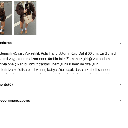
eatures
Genişlik 43 cm, Yükseklik Kulp Hariç 33 cm, Kulp Dahil 60 cm, En 3 cm'dir.
. sınıf vegan deri malzemeden üretilmiştir. Zamansız şıklığı ve modern
mıyla öne çıkan bu omuz çantası, hem günlük hem de özel gün
lerinize sofistike bir dokunuş katıyor. Yumuşak dokulu kaliteli suni deri
esi, hafif yapısı ve geniş iç hacmiyle hem konforlu hem de işlevsel bir
ım sunar. Tek parça, rahat omuz askısı sayesinde kolay taşınır. Minimal ve şık
ents
(0)
mı, her tarza uyum sağlayarak dolabınızın vazgeçilmezi olur. Günlük ve özel
llanıma uygun Günlük şıklığınızı tamamlayacak bu zarif omuz çantası ile her
a sade bir lüks katın. BAHELS ile detaylarda şıklığı yakalayın.Renklerde
Recommendations
r ve ekran kaynaklı 1-2 ton farklılıklar olabilmektedir.