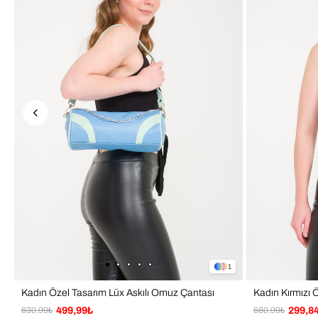
1
Kadın Özel Tasarım Lüx Askılı Omuz Çantası
630,99₺
499,99₺
680,99₺
299,8