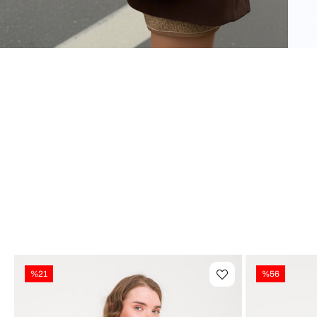
%21
%56