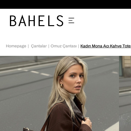
%70'e VARAN İNDİRİMLER
Homepage
Çantalar
Omuz Çantası
Kadın Mona Acı Kahve Tot