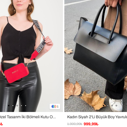
1
Kadın Kırmızı Özel Tasarım İki Bölmeli Kutu Omuz Çantası
4₺
1.300,99₺
999,99₺