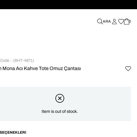
%70'e VARAN İNDİRİMLER
0
 Code
(BHT-4871)
n Mona Acı Kahve Tote Omuz Çantası
Item is out of stock.