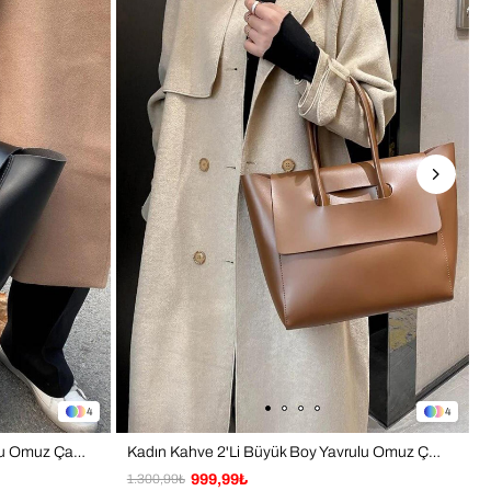
4
4
Kadın Siyah 2'Li Büyük Boy Yavrulu Omuz Çanta
Kadın Kahve 2'Li Büyük Boy Yavrulu Omuz Çanta
1.300,99₺
999,99₺