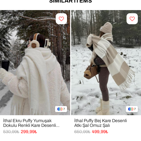
SIMILAR ITEMS
7
7
İthal Ekru Puffy Yumuşak
İthal Puffy Bej Kare Desenli
Dokulu Renkli Kare Desenli
Atkı Şal Omuz Şalı
Atkı Şal Omuz Şalı
530,99₺
299,99₺
650,99₺
499,99₺