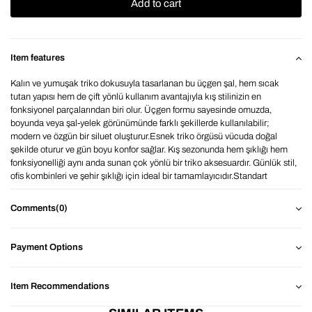
Item features
Kalın ve yumuşak triko dokusuyla tasarlanan bu üçgen şal, hem sıcak
tutan yapısı hem de çift yönlü kullanım avantajıyla kış stilinizin en
fonksiyonel parçalarından biri olur. Üçgen formu sayesinde omuzda,
boyunda veya şal-yelek görünümünde farklı şekillerde kullanılabilir;
modern ve özgün bir siluet oluşturur.Esnek triko örgüsü vücuda doğal
şekilde oturur ve gün boyu konfor sağlar. Kış sezonunda hem şıklığı hem
fonksiyonelliği aynı anda sunan çok yönlü bir triko aksesuardır. Günlük stil,
ofis kombinleri ve şehir şıklığı için ideal bir tamamlayıcıdır.Standart
Bedendir. IŞIK MONİTÖR VE EKRAN KAYNAKLI 1-2 TON
FARKLILIKLARI OLABİLİR BU NORMAL BİR DURUMDUR. Üstün
Comments
(0)
Kalite ve yumuşak dokuya sahiptir.Özel Tasarım üründür.Kombinlerinizi
tamamlayacak BAHELS yeni sezon atkı modelidir. BAHELS Aksesuarları
ile şıklığınızı tamamlayın!
Payment Options
Item Recommendations