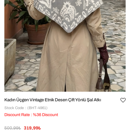
Kadın Üçgen Vintage Etnik Desen Çift Yönlü Şal Atkı
Stock Code
(BHT-4961)
Discount Rate
:
%
36
Discount
500,99₺
319,99₺