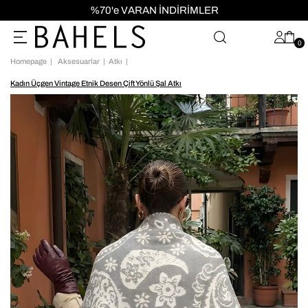
%70'e VARAN İNDİRİMLER
1000 TL ve ÜZERİ KA
0
Homepage
Aksesuarlar
Atkı
Kadın Üçgen Vintage Etnik Desen Çift Yönlü Şal Atkı