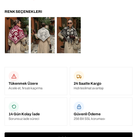
Tükenmek Üzere
24 Saatte Kargo
Acele et, fırsatı kaçırma
Hızlı teslimat avantajı
14 Gün Kolay İade
Güvenli Ödeme
Sorunsuz iade süreci
256 Bit SSL koruması