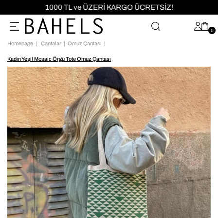
1000 TL ve ÜZERİ KARGO ÜCRETSİZ!
0
Homepage
Çantalar
Omuz Çantası
Kadın Yeşil Mosaic Örgü Tote Omuz Çantası