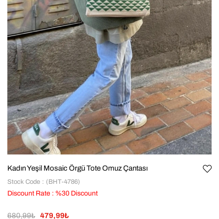
Kadın Yeşil Mosaic Örgü Tote Omuz Çantası
Stock Code
(BHT-4786)
Discount Rate
:
%
30
Discount
680,99₺
479,99₺