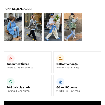
Tükenmek Üzere
24 Saatte Kargo
Acele et, fırsatı kaçırma
Hızlı teslimat avantajı
14 Gün Kolay İade
Güvenli Ödeme
Sorunsuz iade süreci
256 Bit SSL koruması