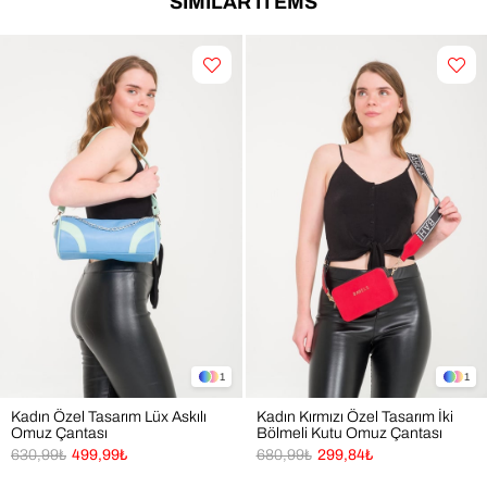
SIMILAR ITEMS
1
1
Kadın Özel Tasarım Lüx Askılı
Kadın Kırmızı Özel Tasarım İki
Omuz Çantası
Bölmeli Kutu Omuz Çantası
630,99₺
499,99₺
680,99₺
299,84₺