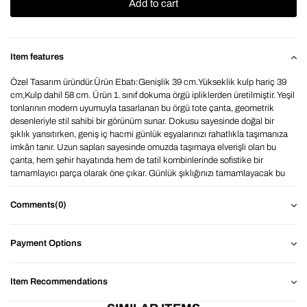
Item features
Özel Tasarım üründür.Ürün Ebatı:Genişlik 39 cm.Yükseklik kulp hariç 39
cm,Kulp dahil 58 cm. Ürün 1. sınıf dokuma örgü ipliklerden üretilmiştir. Yeşil
tonlarının modern uyumuyla tasarlanan bu örgü tote çanta, geometrik
desenleriyle stil sahibi bir görünüm sunar. Dokusu sayesinde doğal bir
şıklık yansıtırken, geniş iç hacmi günlük eşyalarınızı rahatlıkla taşımanıza
imkân tanır. Uzun sapları sayesinde omuzda taşımaya elverişli olan bu
çanta, hem şehir hayatında hem de tatil kombinlerinde sofistike bir
tamamlayıcı parça olarak öne çıkar. Günlük şıklığınızı tamamlayacak bu
zarif omuz çantası ile her anınıza sade bir lüks katın. BAHELS ile
detaylarda şıklığı yakalayın.Renklerde monitör, ışık ve ekran kaynaklı 1-2
Comments
(0)
ton farklılıklar olabilmektedir.
Payment Options
Item Recommendations