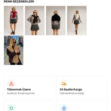
Tükenmek Üzere
24 Saatte Kargo
Acele et, fırsatı kaçırma
Hızlı teslimat avantajı