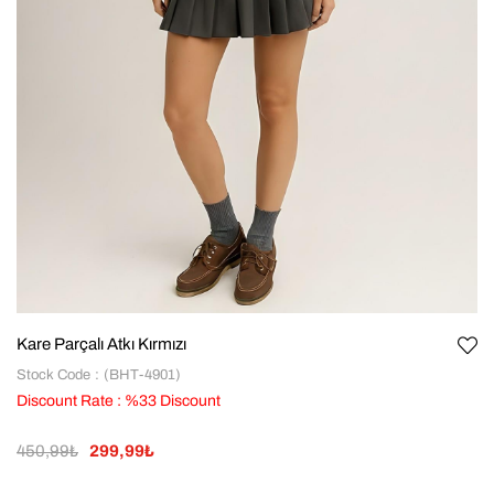
Kare Parçalı Atkı Kırmızı
Stock Code
(BHT-4901)
Discount Rate
:
%
33
Discount
450,99₺
299,99₺