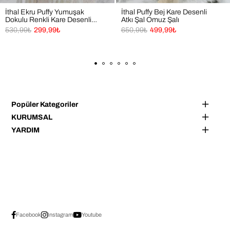
İthal Ekru Puffy Yumuşak
İthal Puffy Bej Kare Desenli
Dokulu Renkli Kare Desenli
Atkı Şal Omuz Şalı
Atkı Şal Omuz Şalı
530,99₺
299,99₺
650,99₺
499,99₺
Popüler Kategoriler
KURUMSAL
YARDIM
Facebook
Instagram
Youtube