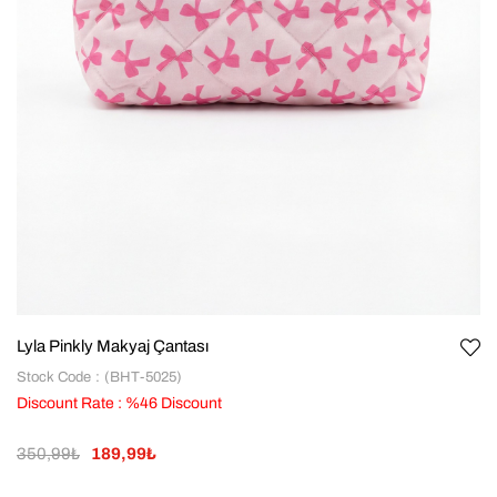
Lyla Pinkly Makyaj Çantası
Stock Code
(BHT-5025)
Discount Rate
:
%
46
Discount
350,99₺
189,99₺