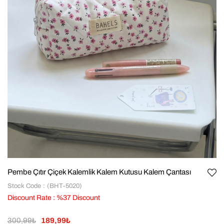
Pembe Çıtır Çiçek Kalemlik Kalem Kutusu Kalem Çantası
Stock Code
(BHT-5020)
Discount Rate
:
%
37
Discount
300,99₺
189,99₺