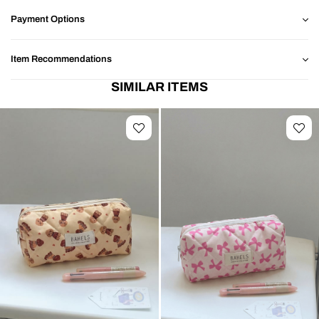
benzersiz bir deneyim yaşarsınız. Öne Çıkan Özellikler: %100 BAHELS’e
özel desen Yumuşacık kapitone dokulu kumaş Geniş iç hacim: makyaj,
Payment Options
bakım ürünleri ve günlük eşyalar için ideal İç astarlı, formunu koruyan yapı
Günlük kullanım, seyahat ve çanta içi düzen için mükemmel seçim Hafif,
pratik ve estetik görünüm Neden BAHELS? Çünkü kullandığınız her
Item Recommendations
ürünün sadece size özel hissettirmesini istiyoruz. Tüm desenlerimizde
olduğu gibi bu modeldeki desen de BAHELS tarafından çizilmiş ve
SIMILAR ITEMS
koleksiyonumuza özel olarak üretilmiştir.Günlük kullanımda, seyahatte
veya makyaj masanızda düzeni sevenler için ideal! Aradığınız ürünü
saniyeler içinde bulabilir, geniş iç hacmi ile tüm bakım malzemelerinizi ve
aksesuarlarınızı tek bir yerde toplayabilirsiniz. Öne Çıkan Özellikler: Geniş
Hacim: tarak, fırça, makyaj ürünleri ve seyahat setleri için ideal alan
Dayanıklı Kumaş: Kaliteli dokusu ve çizgili tasarımı ile hem şık hem
fonksiyonel Kullanım Alanları: ✔ Makyaj organizeri ✔ Seyahat bakım
çantası ✔ Saç ürünleri taşıma çantası ✔ Çanta içi düzenleyici Ekran ve
ışık kaynaklı renklerde 1-2 ton farklık olabilir normal bir durumdur.ÜRETİM
VE MARKA FİRMAMIZA AİTTİR.