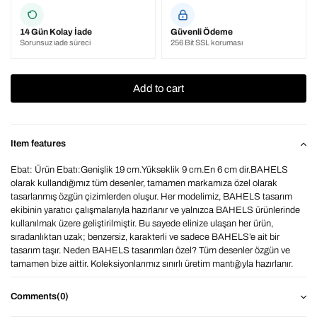
14 Gün Kolay İade
Güvenli Ödeme
Sorunsuz iade süreci
256 Bit SSL koruması
Item features
Ebat: Ürün Ebatı:Genişlik 19 cm.Yükseklik 9 cm.En 6 cm dir.BAHELS
olarak kullandığımız tüm desenler, tamamen markamıza özel olarak
tasarlanmış özgün çizimlerden oluşur. Her modelimiz, BAHELS tasarım
ekibinin yaratıcı çalışmalarıyla hazırlanır ve yalnızca BAHELS ürünlerinde
kullanılmak üzere geliştirilmiştir. Bu sayede elinize ulaşan her ürün,
sıradanlıktan uzak; benzersiz, karakterli ve sadece BAHELS’e ait bir
tasarım taşır. Neden BAHELS tasarımları özel? Tüm desenler özgün ve
tamamen bize aittir. Koleksiyonlarımız sınırlı üretim mantığıyla hazırlanır.
Tasarımlar ruhunuza, stilinize ve gündelik hayatınıza eşlik edecek şekilde
düşünülür. Her ürün, markamızın imzasını taşıyan özgün bir kimliğe
Comments
(0)
sahiptir. BAHELS ürünleriyle sıradan desenlerin ötesinde, size özel ve