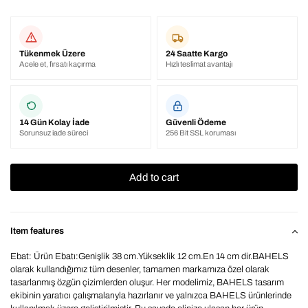
Tükenmek Üzere
24 Saatte Kargo
Acele et, fırsatı kaçırma
Hızlı teslimat avantajı
14 Gün Kolay İade
Güvenli Ödeme
Sorunsuz iade süreci
256 Bit SSL koruması
Item features
Ebat: Ürün Ebatı:Genişlik 38 cm.Yükseklik 12 cm.En 14 cm dir.BAHELS
olarak kullandığımız tüm desenler, tamamen markamıza özel olarak
tasarlanmış özgün çizimlerden oluşur. Her modelimiz, BAHELS tasarım
ekibinin yaratıcı çalışmalarıyla hazırlanır ve yalnızca BAHELS ürünlerinde