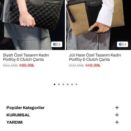
Alanları: ✔ Makyaj organizeri ✔ Seyahat bakım çantası ✔ Saç ürünleri
taşıma çantası ✔ Çanta içi düzenleyici Ekran ve ışık kaynaklı renklerde 1-
2 ton farklık olabilir normal bir durumdur.ÜRETİM VE MARKA
FİRMAMIZA AİTTİR.
2
2
Siyah Özel Tasarım Kadın
Jüt Hasır Özel Tasarım Kadın
Portföy & Clutch Çanta
Portföy & Clutch Çanta
650,99₺
499,99₺
600,99₺
449,99₺
Popüler Kategoriler
KURUMSAL
YARDIM