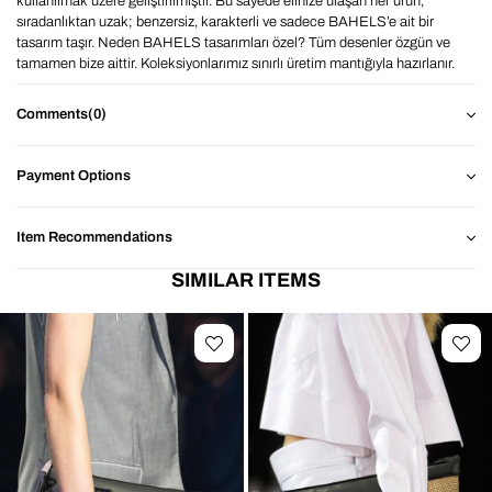
kullanılmak üzere geliştirilmiştir. Bu sayede elinize ulaşan her ürün,
sıradanlıktan uzak; benzersiz, karakterli ve sadece BAHELS’e ait bir
tasarım taşır. Neden BAHELS tasarımları özel? Tüm desenler özgün ve
tamamen bize aittir. Koleksiyonlarımız sınırlı üretim mantığıyla hazırlanır.
Tasarımlar ruhunuza, stilinize ve gündelik hayatınıza eşlik edecek şekilde
düşünülür. Her ürün, markamızın imzasını taşıyan özgün bir kimliğe
Comments
(0)
sahiptir. BAHELS ürünleriyle sıradan desenlerin ötesinde, size özel ve
benzersiz bir deneyim yaşarsınız. Hem günlük kullanımda hem de iş/okul
hayatında yanınızda taşıdığınız laptopunuz ve tabletlerinizi çizilmelere,
Payment Options
darbelere ve dış etkenlere karşı korurken, stilinizden ödün vermemeniz için
tasarlanmıştır. Öne Çıkan Özellikler: BAHELS’e özel özgün desenler
Koruyucu kapitone dolgu İç astarlı, çizilme karşıtı kumaş Hafif, formunu
Item Recommendations
koruyan yapı Güçlü fermuar sistemi Çanta içi düzenleyici veya tek taşıma
ürünü olarak kullanım İster ofiste ister okulda ister seyahatte… BAHELS
SIMILAR ITEMS
laptop çantaları, hem tarzınızı yansıtır hem de cihazınıza güvenli ve estetik
bir koruma sağlar. Neden BAHELS? Çünkü kullandığınız her ürünün
sadece size özel hissettirmesini istiyoruz. Tüm desenlerimizde olduğu gibi
bu modeldeki desen de BAHELS tarafından çizilmiş ve koleksiyonumuza
özel olarak üretilmiştir.Günlük kullanımda, seyahatte veya makyaj
masanızda düzeni sevenler için ideal! Aradığınız ürünü saniyeler içinde
bulabilir, geniş iç hacmi ile tüm bakım malzemelerinizi ve aksesuarlarınızı
tek bir yerde toplayabilirsiniz. Öne Çıkan Özellikler: Geniş Hacim: tarak,
fırça, makyaj ürünleri ve seyahat setleri için ideal alan Dayanıklı Kumaş:
Kaliteli dokusu ve çizgili tasarımı ile hem şık hem fonksiyonel Kullanım