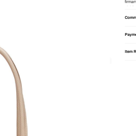
firmam
olabil
Comm
Payme
Item 