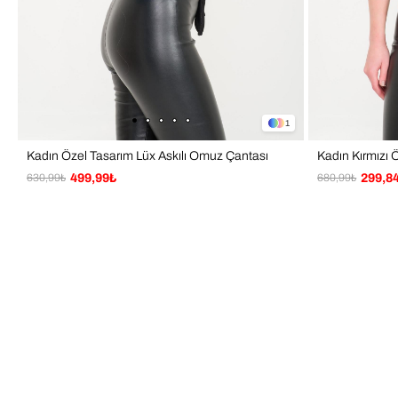
1
Kadın Özel Tasarım Lüx Askılı Omuz Çantası
630,99₺
499,99₺
680,99₺
299,8