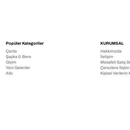
Popüler Kategoriler
KURUMSAL
Çanta
Hakkımızda
Şapka & Bere
İletişim
Giyim
Mesafeli Satış 
Yeni Gelenler
Çerezlere İlişki
Atkı
Kişisel Veriler
Gizlilik Politikası
© 2025 BH GRUP İÇ VE DIŞ TİCARET LİMİTED ŞİRKETİ. Tüm hakları s