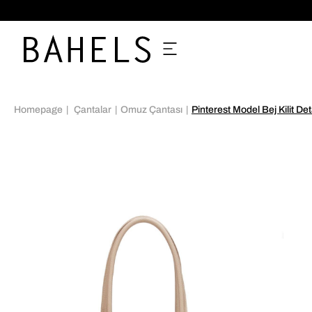
%70'e VARAN İNDİRİMLER
Homepage
Çantalar
Omuz Çantası
Pinterest Model Bej Kilit De