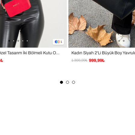
1
Kadın Kırmızı Özel Tasarım İki Bölmeli Kutu Omuz Çantası
4₺
1.300,99₺
999,99₺