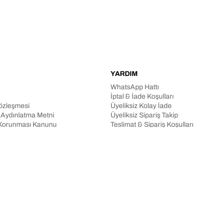
YARDIM
WhatsApp Hattı
İptal & İade Koşulları
Sözleşmesi
Üyeliksiz Kolay İade
n Aydınlatma Metni
Üyeliksiz Sipariş Takip
in Korunması Kanunu
Teslimat & Sipariş Koşulları
aklıdır.