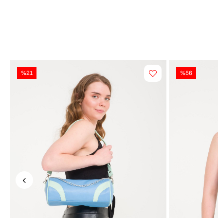
%21
%56