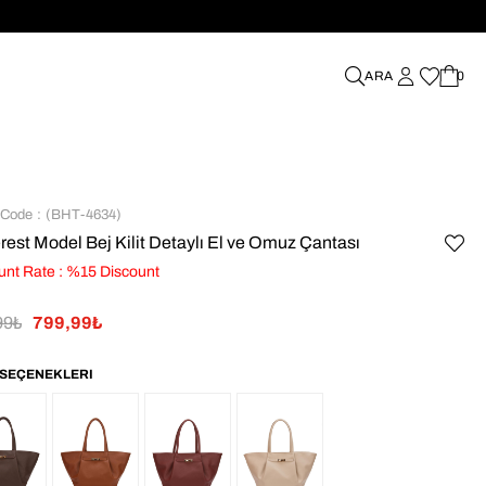
%70'e VARAN İNDİRİMLER
0
 Code
(BHT-4634)
rest Model Bej Kilit Detaylı El ve Omuz Çantası
unt Rate
:
%
15
Discount
99₺
799,99₺