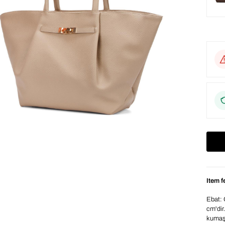
Item f
Ebat: 
cm'dir
kumaşa