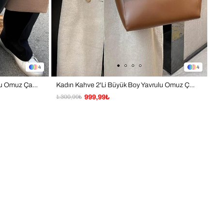
4
4
Kadın Siyah 2'Li Büyük Boy Yavrulu Omuz Çanta
Kadın Kahve 2'Li Büyük Boy Yavrulu Omuz Çanta
1.300,99₺
999,99₺