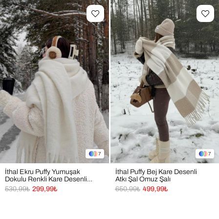
7
7
İthal Ekru Puffy Yumuşak
İthal Puffy Bej Kare Desenli
Dokulu Renkli Kare Desenli
Atkı Şal Omuz Şalı
Atkı Şal Omuz Şalı
530,99₺
299,99₺
650,99₺
499,99₺