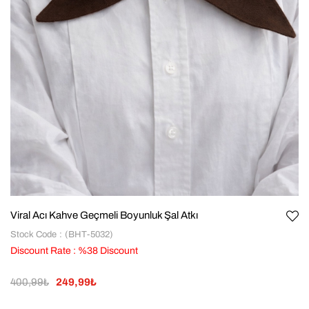
Viral Acı Kahve Geçmeli Boyunluk Şal Atkı
Stock Code
(BHT-5032)
Discount Rate
:
%
38
Discount
400,99₺
249,99₺