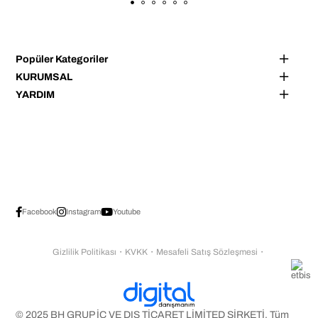
Popüler Kategoriler
KURUMSAL
YARDIM
Facebook
Instagram
Youtube
Gizlilik Politikası
・
KVKK
・
Mesafeli Satış Sözleşmesi
・
© 2025 BH GRUP İÇ VE DIŞ TİCARET LİMİTED ŞİRKETİ. Tüm