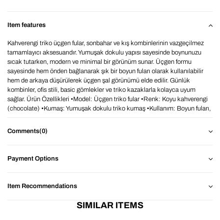
Item features
Kahverengi triko üçgen fular, sonbahar ve kış kombinlerinin vazgeçilmez
tamamlayıcı aksesuarıdır. Yumuşak dokulu yapısı sayesinde boynunuzu
sıcak tutarken, modern ve minimal bir görünüm sunar. Üçgen formu
sayesinde hem önden bağlanarak şık bir boyun fuları olarak kullanılabilir
hem de arkaya düşürülerek üçgen şal görünümü elde edilir. Günlük
kombinler, ofis stili, basic gömlekler ve triko kazaklarla kolayca uyum
sağlar. Ürün Özellikleri •Model: Üçgen triko fular •Renk: Koyu kahverengi
(chocolate) •Kumaş: Yumuşak dokulu triko kumaş •Kullanım: Boyun fuları,
üçgen şal, kışlık aksesuar •Mevsim: Sonbahar / Kış Neden Kahverengi
Üçgen Fular? •Minimal ve zamansız tasarım •Günlük ve klasik
Comments
(0)
kombinlerle uyumlu •Soğuk havalarda sıcak tutan yapı •Hafif ve konforlu
kullanım Kahverengi boyun şalı, beyaz gömleklerle kontrast bir şıklık
yaratır; kaban, blazer ve triko kazaklarla tamamlayıcı bir stil sunar.
Payment Options
Zamansız, sade ve güçlü bir aksesuar arıyorsanız kahverengi triko üçgen
fular tam size göre. Her zamanki gibi en trendler ilk BAHELS’te.Not: Işık
ve ekran ayarlarına bağlı olarak ürün renginde ±1 ton farklılık görülebilir.
Item Recommendations
Tasarım ve üretim BAHELS markasına aittir.
SIMILAR ITEMS