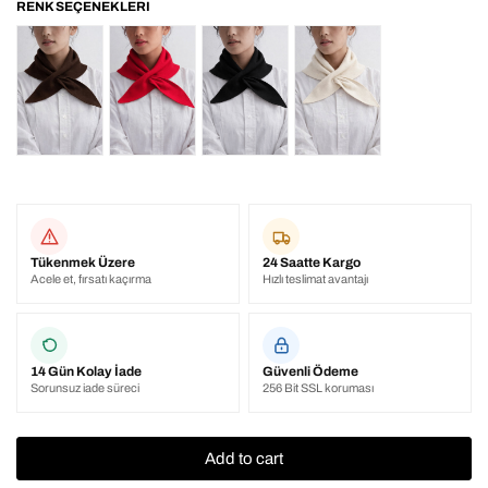
Tükenmek Üzere
24 Saatte Kargo
Acele et, fırsatı kaçırma
Hızlı teslimat avantajı
14 Gün Kolay İade
Güvenli Ödeme
Sorunsuz iade süreci
256 Bit SSL koruması