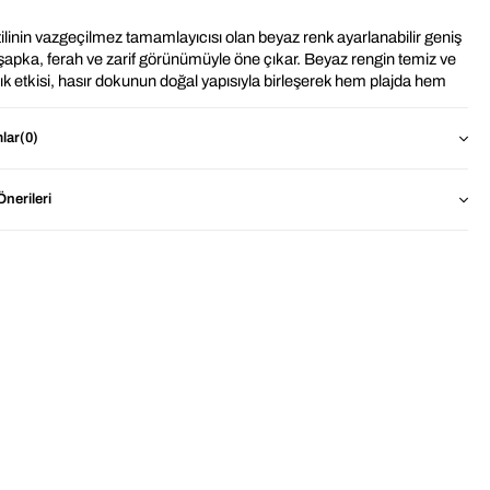
ilinin vazgeçilmez tamamlayıcısı olan beyaz renk ayarlanabilir geniş 
 şapka, ferah ve zarif görünümüyle öne çıkar. Beyaz rengin temiz ve 
ık etkisi, hasır dokunun doğal yapısıyla birleşerek hem plajda hem 
nlük kullanımda şıklık sunar. Geniş kenar tasarımı, yüz ve boyun 
sini güneş ışınlarına karşı korumaya yardımcı olur.
lar
(0)
nabilir iç bandı sayesinde farklı baş ölçülerine kolayca uyum sağlar 
 boyu rahat bir kullanım sunar. Hafif ve nefes alabilir yapısı ile sıcak 
nerileri
arda konfor sağlar.
den 
İthal Beyaz Ayarlanabilinir Geniş Hasır Şapka ?
Stil Tamamlayıcı-Renk Avantajı: Doğal, zarif ve her kombine 
uyumlu yapısı ile kombini tek dokunuşla üst seviyeye taşır.
Geniş Kenar Tasarımı: Yüzü ve boyun bölgesini güneş 
ışınlarından korumaya yardımcı olur.
Konforlu Kullanım: Sıcak havalarda konforlu kullanım
Ayarlanabilir Yapı: Farklı baş ölçülerine kolayca uyum 
sağlar
Her yaş grubuna hitap eden tasarımıyla, geniş bir kullanıcı 