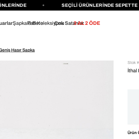
ERİNDE
SEÇİLİ ÜRÜNLERİNDE SEPETTE %40'
uarlar
Şapka & Bere
Pati Koleksiyonu
Çok Satanlar
3 AL 2 ÖDE
 Geniş Hasır Şapka
Stok 
İthal
Ürün Ö