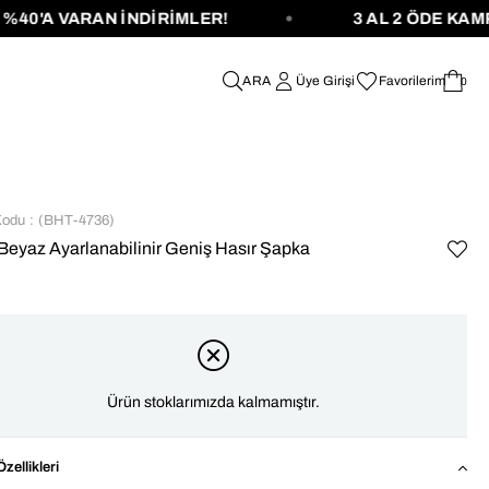
A VARAN İNDİRİMLER!
3 AL 2 ÖDE KAMPANY
Üye Girişi
Favorilerim
0
Kodu
(BHT-4736)
 Beyaz Ayarlanabilinir Geniş Hasır Şapka
Ürün stoklarımızda kalmamıştır.
zellikleri