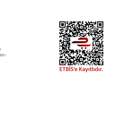
p
arı