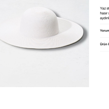
Yaz st
hasır
aydınl
de gü
bölge
Yorum
Ayarla
ve gün
Ürün Ö
haval
⭐ Ne