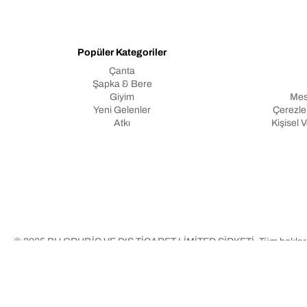
Popüler Kategoriler
Çanta
Şapka & Bere
Giyim
Mes
Yeni Gelenler
Çerezler
Atkı
Kişisel 
© 2025 BH GRUP İÇ VE DIŞ TİCARET LİMİTED ŞİRKETİ. Tüm hakları s
Facebook
Instagram