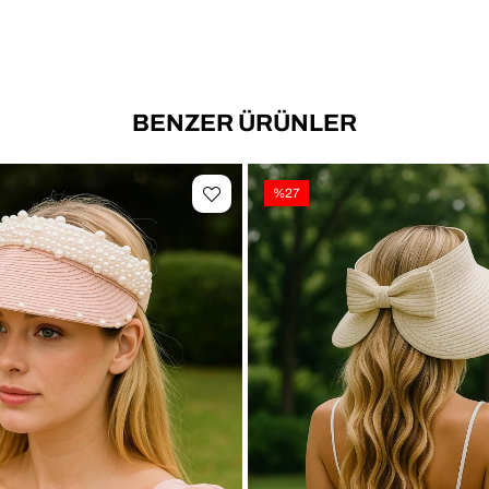
📐 Ür
BENZER ÜRÜNLER
🎯 Ki
%27
✔ Se
✔ Alı