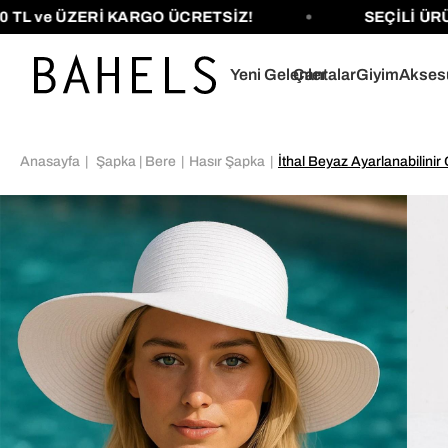
 ve ÜZERİ KARGO ÜCRETSİZ!
SEÇİLİ ÜRÜNL
Yeni Gelenler
Çantalar
Giyim
Akses
Anasayfa
Şapka | Bere
Hasır Şapka
İthal Beyaz Ayarlanabilinir