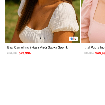
2
İthal Camel İncili Hasır Vizör Şapka Sperlik
İthal Pudra İnc
730,99₺
549,99₺
730,99₺
549,9