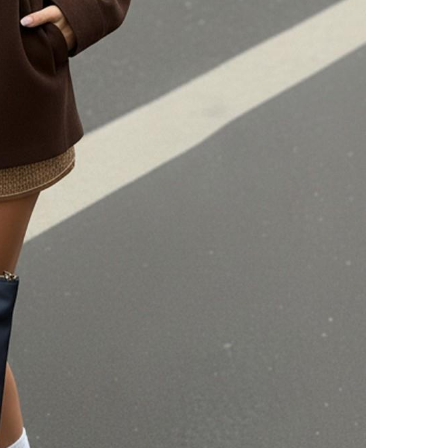
✔ Sey
✔ Kiş
✔ Kiş
✔ Sos
✔ Ofi
Not: 
farklı
Tasar