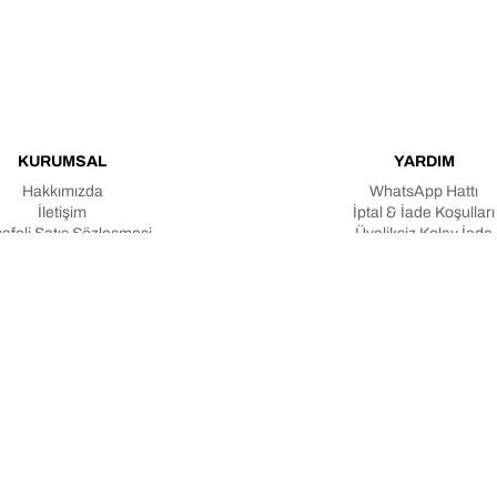
KURUMSAL
YARDIM
Hakkımızda
WhatsApp Hattı
İletişim
İptal & İade Koşulları
afeli Satış Sözleşmesi
Üyeliksiz Kolay İade
e İlişkin Aydınlatma Metni
Üyeliksiz Sipariş Taki
Verilerin Korunması Kanunu
Teslimat & Sipariş Koşull
Gizlilik Politikası
Toptan Satış
Blog