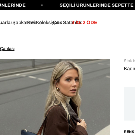
NDE
SEÇİLİ ÜRÜNLERİNDE SEPETTE %40'A 
uarlar
Şapka & Bere
Pati Koleksiyonu
Çok Satanlar
3 AL 2 ÖDE
Çantası
Stok 
Kadı