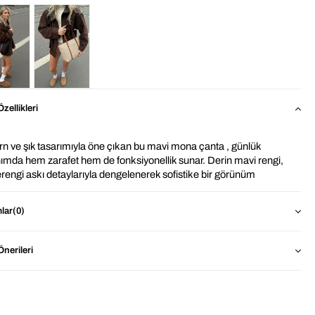
zellikleri
n ve şık tasarımıyla öne çıkan bu mavi mona çanta
, günlük 
nımda hem zarafet hem de fonksiyonellik sunar. Derin mavi rengi, 
rengi askı detaylarıyla dengelenerek sofistike bir görünüm 
ırır. Dayanıklı yapısı ve geniş iç hacmi sayesinde gün boyu ihtiyaç 
an eşyaları rahatça taşımaya imkân tanır. Omuzda konforlu duruş 
lar
(0)
an askıları ve sade formu ile ofis kombinlerinden şehir stiline kadar 
k farklı tarza kolayca uyum sağlar. Zamansız ve kullanışlı bir çanta 
lar için ideal bir tercihtir.
nerileri
den 
Mona Mavi Tote Omuz Çantası ?
Dayanıklı Kumaş: Pürüzsüz ve kaliteli dış yüzeyi sayesinde 
formunu koruyan, hafif ve uzun ömürlü yapı.