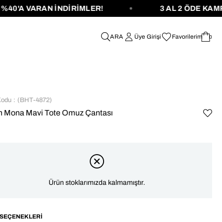
VARAN İNDİRİMLER!
3 AL 2 ÖDE KAMPANYAS
Üye Girişi
Favorilerim
0
Kodu
(BHT-4872)
n Mona Mavi Tote Omuz Çantası
Ürün stoklarımızda kalmamıştır.