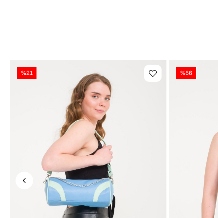
%21
%56