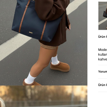
Ürün Ö
Moder
kulla
kahve
kazand
duyul
Yorum
sağlay
pek ço
arayan
Ürün Ö
⭐ Ne