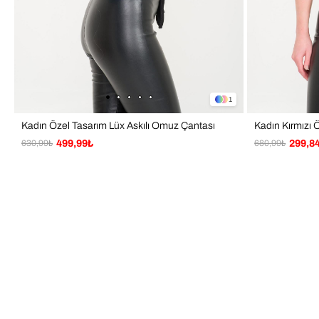
1
Kadın Özel Tasarım Lüx Askılı Omuz Çantası
630,99₺
499,99₺
680,99₺
299,8