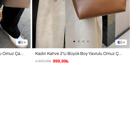
4
4
Kadın Siyah 2'Li Büyük Boy Yavrulu Omuz Çanta
Kadın Kahve 2'Li Büyük Boy Yavrulu Omuz Çanta
1.300,99₺
999,99₺