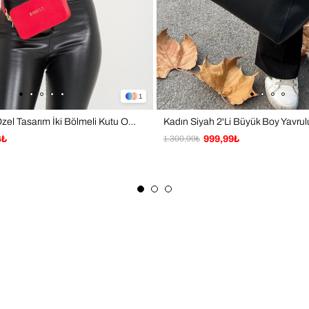
1
Kadın Kırmızı Özel Tasarım İki Bölmeli Kutu Omuz Çantası
4₺
1.300,99₺
999,99₺