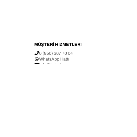
MÜŞTERİ HİZMETLERİ
0 (850) 307 70 04
WhatsApp Hattı
info@bahels.com
p
Yenimahalle Mah. Eskihavaalanı Cad.
arı
No: 68/A Çiğli / İZMİR