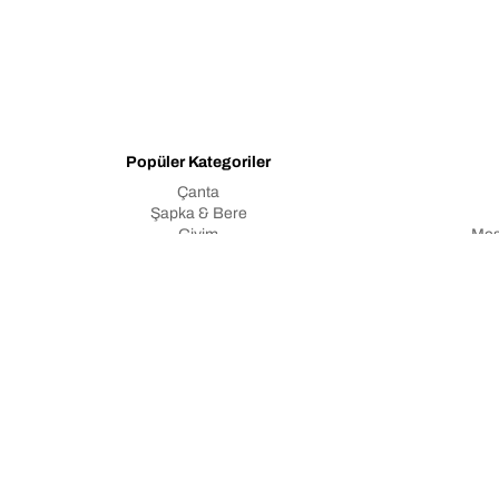
Popüler Kategoriler
Çanta
Şapka & Bere
Giyim
Mes
Yeni Gelenler
Çerezler
Atkı
Kişisel 