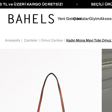
e ÜZERİ KARGO ÜCRETSİZ!
SEÇİLİ ÜRÜNLERİ
Yeni Gelenler
Çantalar
Giyim
Akses
Anasayfa
Çantalar
Omuz Çantası
Kadın Mona Mavi Tote Omuz 