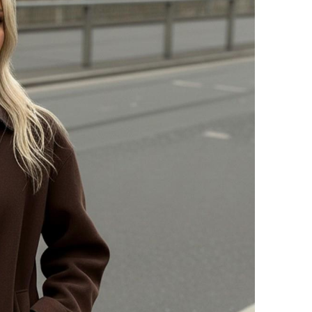
📐 Ür
🎯 Ki