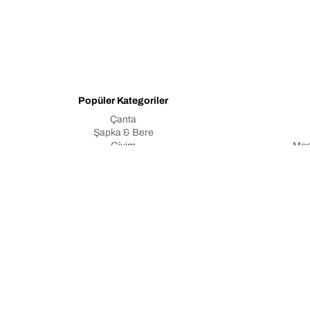
Popüler Kategoriler
Çanta
Şapka & Bere
Giyim
Mes
Yeni Gelenler
Çerezler
Atkı
Kişisel 