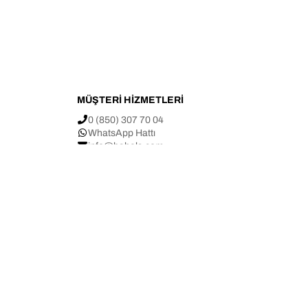
MÜŞTERİ HİZMETLERİ
0 (850) 307 70 04
WhatsApp Hattı
info@bahels.com
p
Yenimahalle Mah. Eskihavaalanı Cad.
arı
No: 68/A Çiğli / İZMİR