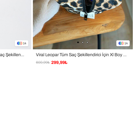
14
14
Viral Kalp Desen Airwrap ve Tüm Saç Şekillendiriniz için XL Boy Çanta Seyahat Çantası
Viral Leopar Tüm Saç Şekillendirici İçin Xl Boy Çanta Seyahat Çantası
600,99₺
299,99₺