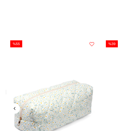
%55
%39