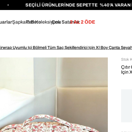
SEÇİLİ ÜRÜNLERİNDE SEPETTE %40'A VARAN İNDİRİ
uarlar
Şapka & Bere
Pati Koleksiyonu
Çok Satanlar
3 AL 2 ÖDE
Airwrap Uyumlu Içi Bölmeli Tüm Saç Şekillendirici Için Xl Boy Çanta Seya
Stok 
Çıtır
Için 