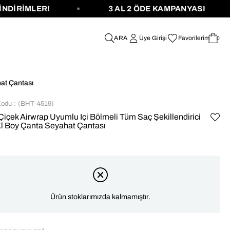
MLER!
3 AL 2 ÖDE KAMPANYASI
Üye Girişi
Favorilerim
0
hat Çantası
Kodu
(BHT-4519)
 Çiçek Airwrap Uyumlu Içi Bölmeli Tüm Saç Şekillendirici
Xl Boy Çanta Seyahat Çantası
Ürün stoklarımızda kalmamıştır.