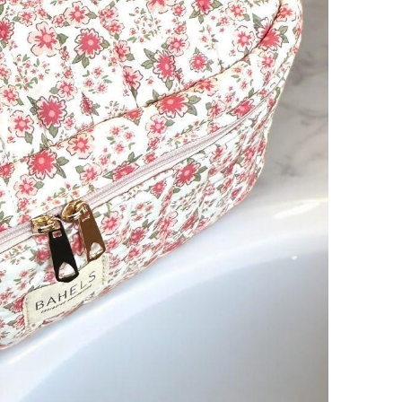
🎯 Ki
👜 Ku
✔ Mak
✔ Sey
✔ Saç
✔ Çan
✔ Kiş