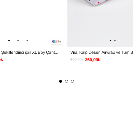
14
Siyah Tüm Saç Şekillendirici için XL Boy Çanta Seyahat Çantası
9₺
600,99₺
269,99₺