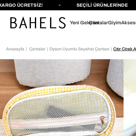
 ÜCRETSİZ!
SEÇİLİ ÜRÜNLERİNDE
Yeni Gelenler
Çantalar
Giyim
Akses
Anasayfa
Çantalar
Dyson Uyumlu Seyahat Çantası
Çıtır Çiçek 