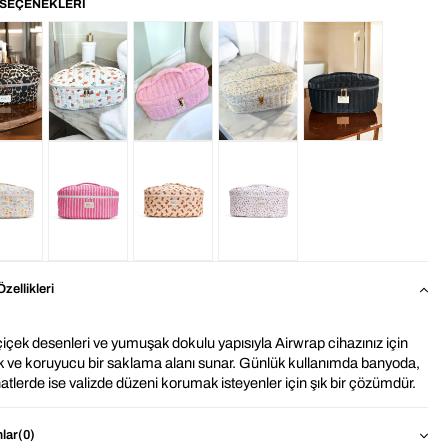
zellikleri
çiçek desenleri ve yumuşak dokulu yapısıyla Airwrap cihazınız için 
ik ve koruyucu bir saklama alanı sunar. Günlük kullanımda banyoda, 
atlerde ise valizde düzeni korumak isteyenler için şık bir çözümdür.
 iç hacmi sayesinde Airwrap gövdesi ve başlıkları rahatça 
lar
(0)
tirilirken, dolgulu yapısı cihazı darbelere ve çizilmelere karşı 