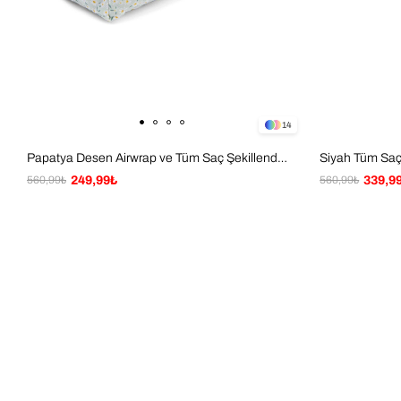
14
Papatya Desen Airwrap ve Tüm Saç Şekillendiriniz için XL Boy Çanta Seyahat Çantası
560,99₺
249,99₺
560,99₺
339,9