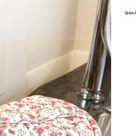
destek
erişi
Ürün Ö
içinde
Paste
bir h
etmeni
⭐ Ned
için 
📐 Ür