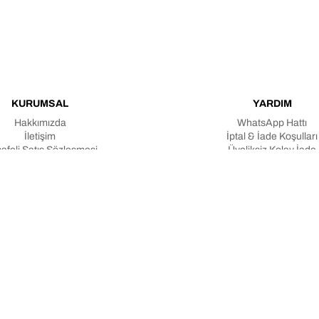
KURUMSAL
YARDIM
Hakkımızda
WhatsApp Hattı
İletişim
İptal & İade Koşulları
afeli Satış Sözleşmesi
Üyeliksiz Kolay İade
e İlişkin Aydınlatma Metni
Üyeliksiz Sipariş Taki
Verilerin Korunması Kanunu
Teslimat & Sipariş Koşull
Gizlilik Politikası
Toptan Satış
Blog