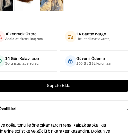
Tükenmek Üzere
24 Saatte Kargo
Acele et, fırsatı kaçırma
Hızlı teslimat avantajı
14 Gün Kolay İade
Güvenli Ödeme
Sorunsuz iade süreci
256 Bit SSL koruması
zellikleri
ve doğal tonu ile öne çıkan tarçın rengi kalpak şapka, kış 
lerine sofistike ve güçlü bir karakter kazandırır. Dolgun ve 