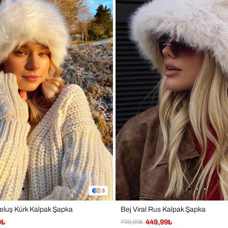
✔ Fot
✔ Şık
✔ Gü
✔ Hed
Not: 
farklı
Tasar
3
eluş Kürk Kalpak Şapka
Bej Viral Rus Kalpak Şapka
9₺
700,99₺
449,99₺