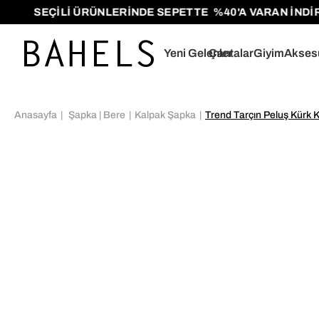
SEÇİLİ ÜRÜNLERİNDE SEPETTE %40'A VARAN İNDİRİMLE
Yeni Gelenler
Çantalar
Giyim
Akses
Anasayfa
Şapka | Bere
Kalpak Şapka
Trend Tarçın Peluş Kürk 