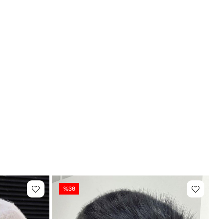
ün İçeriği
Beden: Standart Bedendir. 56-58 bedene uygundur. 
mler İçin İdeal?
Soğuk havalarda şıklığından ödün vermek istemeyenler
Minimal kombinlere güçlü bir aksesuar eklemek isteyenler
Rahat, hafif ve kullanımı kolay şapka arayanlar
Dayanıklı ve uzun ömürlü tercih edenler
Formunu koruyan ve kullanışlı ürün sevenler
Şehir yaşamında veya seyahatte hem fonksiyonel hem 
estetik bir şapka isteyenler
👜 Kullanım Alanları
yahat
%36
şveriş
il