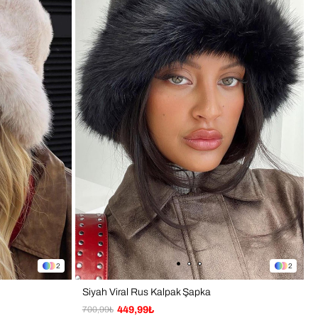
oğraf ve video çekimleri
 kaban, kürk veya deri ceketlerle yapılan özel kombinler
nlük kullanım
iye alternatifi
Işık ve ekran ayarlarına bağlı olarak ürün renginde ±1 ton 
lık görülebilir.
ım ve üretim BAHELS markasına aittir.
2
2
Siyah Viral Rus Kalpak Şapka
700,99₺
449,99₺