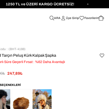
250 TL ve ÜZERİ KARGO ÜCRETSİZ!
Üye Girişi
Favorilerim
0
Kodu
(BHT-4188)
d Tarçın Peluş Kürk Kalpak Şapka
ırlı Süre Geçerli Fırsat
:
%
62
Daha Avantajlı
99₺
247,89₺