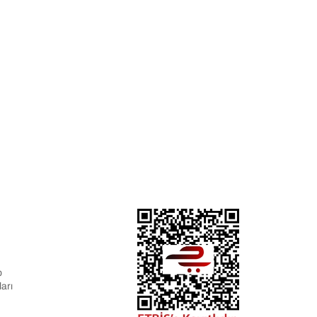
p
arı