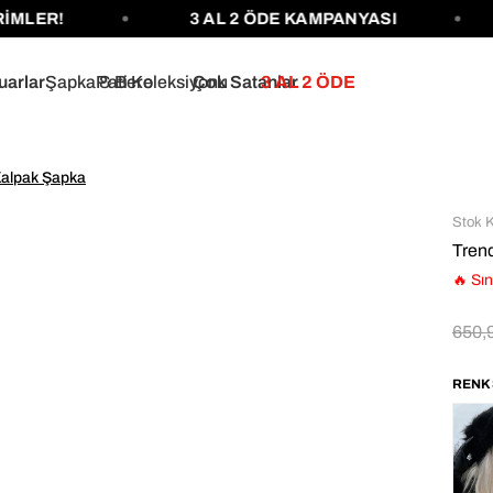
R!
3 AL 2 ÖDE KAMPANYASI
1
uarlar
Şapka & Bere
Pati Koleksiyonu
Çok Satanlar
3 AL 2 ÖDE
Kalpak Şapka
Stok 
Tren
🔥 Sın
650,