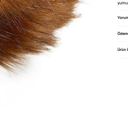
yumuş
karşı
siyah
Yorum
Hafif
modern
Ödeme
kombin
Tarçın
Ürün Ö
stilin
⭐ Ne