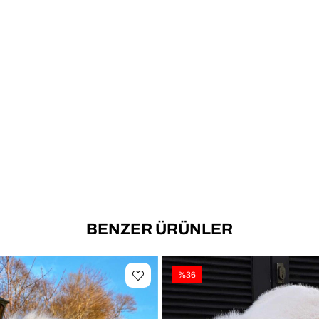
📐 Ür
🎯 Ki
BENZER ÜRÜNLER
✔ Se
%36
✔ Alı
✔ Tat