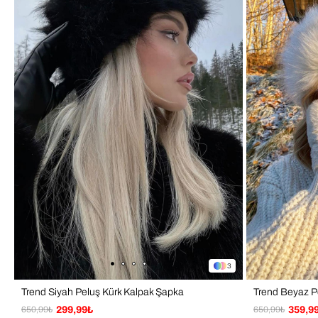
3
Trend Siyah Peluş Kürk Kalpak Şapka
Trend Beyaz P
650,99₺
299,99₺
650,99₺
359,9