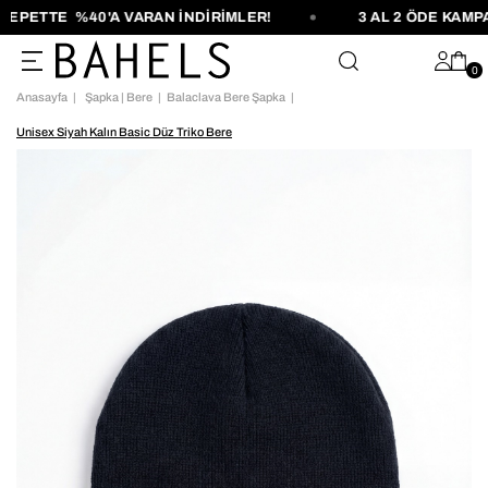
PETTE %40'A VARAN İNDİRİMLER!
3 AL 2 ÖDE KAMPAN
0
Anasayfa
Şapka | Bere
Balaclava Bere Şapka
Unisex Siyah Kalın Basic Düz Triko Bere