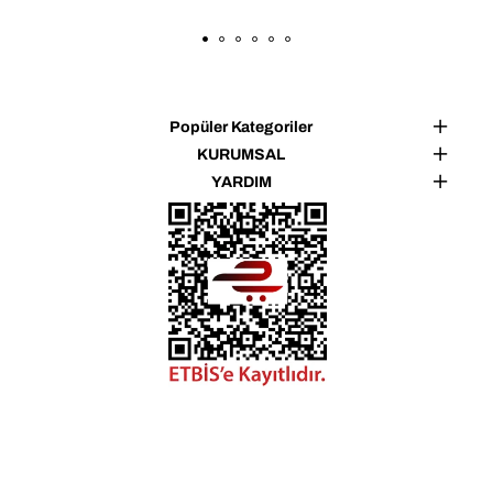
Şehir yaşamında veya seyahatte hem fonksiyonel 
hem estetik bir şapka isteyenler
👜 Kullanım Alanları
✔ Seyahat
Popüler Kategoriler
✔ Alışveriş
KURUMSAL
✔ Tatil
YARDIM
✔ Fotoğraf ve video çekimleri
✔ Günlük kullanım
✔ Hediye alternatifi
Not: Işık ve ekran ayarlarına bağlı olarak ürün renginde ±1 
ton farklılık görülebilir.
Tasarım ve üretim BAHELS markasına aittir.