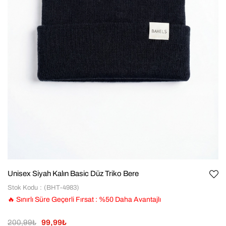
Unisex Siyah Kalın Basic Düz Triko Bere
Stok Kodu
(BHT-4983)
🔥 Sınırlı Süre Geçerli Fırsat
:
%
50
Daha Avantajlı
200,99₺
99,99₺