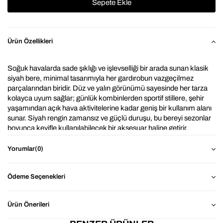
Ürün Özellikleri
Soğuk havalarda sade şıklığı ve işlevselliği bir arada sunan klasik 
siyah bere, minimal tasarımıyla her gardırobun vazgeçilmez 
parçalarından biridir. Düz ve yalın görünümü sayesinde her tarza 
kolayca uyum sağlar; günlük kombinlerden sportif stillere, şehir 
yaşamından açık hava aktivitelerine kadar geniş bir kullanım alanı 
sunar. Siyah rengin zamansız ve güçlü duruşu, bu bereyi sezonlar 
boyunca keyifle kullanılabilecek bir aksesuar haline getirir.
Yumuşak dokulu örgü yapısı, başı nazikçe sararak soğuğa karşı 
Yorumlar
(0)
etkili bir koruma sağlar. Esnek formu sayesinde farklı baş 
ölçülerine uyum gösterir ve gün boyu rahat bir kullanım sunar. 
Katlanabilir kenar detayı, hem klasik bir görünüm kazandırır hem 
Ödeme Seçenekleri
de ekstra sıcaklık sağlayarak soğuk havalarda konforu 
artırır.Unisex olarak kullanım sağlanabilmektedir.
Ürün Önerileri
⭐ Neden 
Unisex Siyah Kalın Basic Düz Triko Bere ?