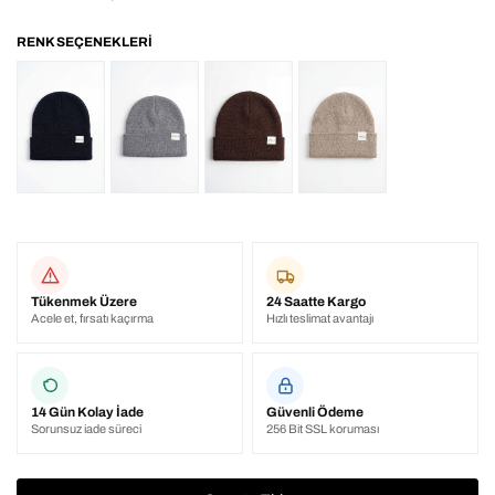
Tükenmek Üzere
24 Saatte Kargo
Acele et, fırsatı kaçırma
Hızlı teslimat avantajı
14 Gün Kolay İade
Güvenli Ödeme
Sorunsuz iade süreci
256 Bit SSL koruması