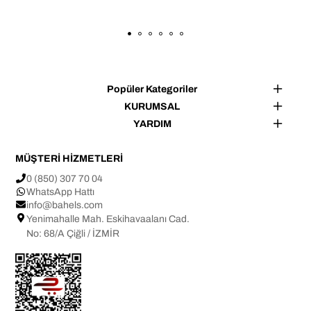
✔ Çanta içi düzenleyici
✔ Kişisel bakım ürünleri çantası
✔ Kalemlik çantası
✔ Makyaj çantası 
Not: Işık ve ekran ayarlarına bağlı olarak ürün 
renginde ±1 ton farklılık görülebilir.
Popüler Kategoriler
Tasarım ve üretim BAHELS markasına aittir.
KURUMSAL
YARDIM
MÜŞTERİ HİZMETLERİ
0 (850) 307 70 04
WhatsApp Hattı
info@bahels.com
Yenimahalle Mah. Eskihavaalanı Cad.
No: 68/A Çiğli / İZMİR