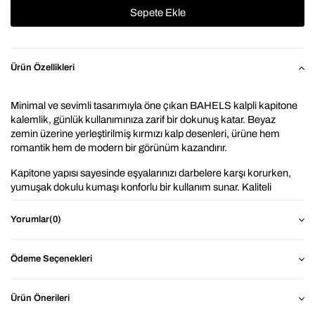
Ürün Özellikleri
Minimal ve sevimli tasarımıyla öne çıkan BAHELS kalpli kapitone 
kalemlik, günlük kullanımınıza zarif bir dokunuş katar. Beyaz 
zemin üzerine yerleştirilmiş kırmızı kalp desenleri, ürüne hem 
romantik hem de modern bir görünüm kazandırır.
Kapitone yapısı sayesinde eşyalarınızı darbelere karşı korurken, 
yumuşak dokulu kumaşı konforlu bir kullanım sunar. Kaliteli 
fermuar detayı, kalemlerinizi ve küçük eşyalarınızı güvenle 
saklamanıza yardımcı olur. Okulda, ofiste veya çantanızda 
Yorumlar
(0)
rahatlıkla kullanabileceğiniz ideal boyuttadır.
⭐ Neden Kalp Kalem Kutusu Kalem Çantası?
Ödeme Seçenekleri
Geniş İç Hacim:
 Fırça, fondöten, tarak, bakım ürünleri ve 
seyahat setleri rahatça sığar.
Ürün Önerileri
Dayanıklı Kumaş:
 Dolgun yapısı sayesinde formunu 