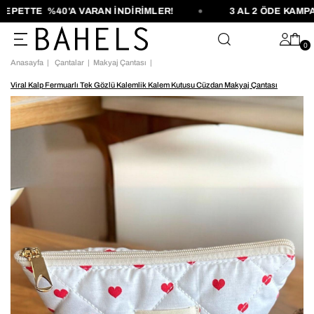
PETTE %40'A VARAN İNDİRİMLER!
3 AL 2 ÖDE KAMPAN
0
Anasayfa
Çantalar
Makyaj Çantası
Viral Kalp Fermuarlı Tek Gözlü Kalemlik Kalem Kutusu Cüzdan Makyaj Çantası