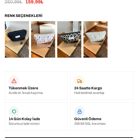
250,99₺
159,99₺
Tükenmek Üzere
24 Saatte Kargo
Acele et, fırsatı kaçırma
Hızlı teslimat avantajı
14 Gün Kolay İade
Güvenli Ödeme
Sorunsuz iade süreci
256 Bit SSL koruması