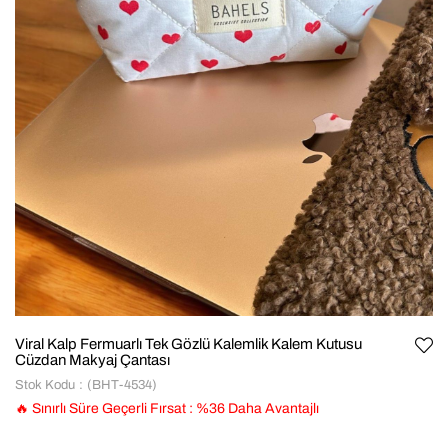
Viral Kalp Fermuarlı Tek Gözlü Kalemlik Kalem Kutusu
Cüzdan Makyaj Çantası
Stok Kodu
(BHT-4534)
🔥 Sınırlı Süre Geçerli Fırsat
:
%
36
Daha Avantajlı