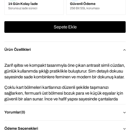
14 Gün Kolay İade
Güvenli Ödeme
Sorunsuz iade süreci
256 Bit SSL koruması
Ürün Özellikleri
Zarif ışıltısı ve kompakt tasarımıyla öne çıkan antrasit simli cüzdan, 
günlük kullanımda şıklığı pratiklikle buluşturur. Sim detaylı dokusu 
sayesinde sade kombinlere feminen ve modern bir dokunuş katar.
Çoklu kart bölmeleri kartlarınızı düzenli şekilde taşımanızı 
sağlarken, fermuarlı üst bölmesi bozuk para ve küçük eşyalar için 
güvenli bir alan sunar. İnce ve hafif yapısı sayesinde çantalarda 
minimum yer kaplar, elde ya da küçük çantalarda rahatlıkla 
taşınabilir.
Yorumlar
(0)
⭐ Neden Antrasit 
Viral Simli Kartlık Cüzdan ?
Ödeme Seçenekleri