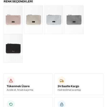
Tükenmek Üzere
24 Saatte Kargo
Acele et, fırsatı kaçırma
Hızlı teslimat avantajı