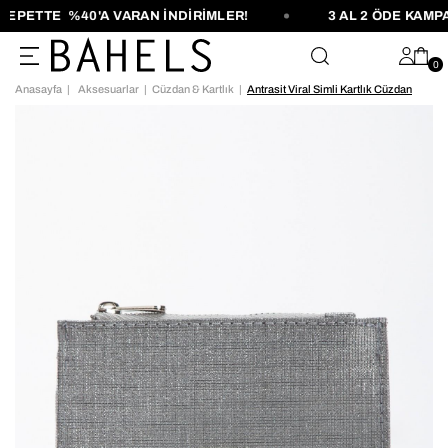
EPETTE %40'A VARAN İNDİRİMLER!
3 AL 2 ÖDE KAMPA
0
Anasayfa
Aksesuarlar
Cüzdan & Kartlık
Antrasit Viral Simli Kartlık Cüzdan