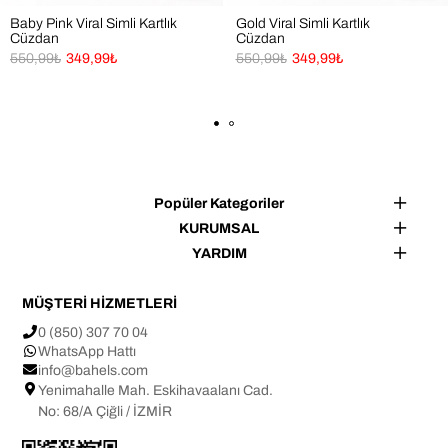
Formunu koruyan ve kullanışlı sevenler
Baby Pink Viral Simli Kartlık
Gold Viral Simli Kartlık
Cüzdan
Cüzdan
👜 Kullanım Alanları
550,99₺
349,99₺
550,99₺
349,99₺
✔ Alışveriş
✔ Seyahat
✔ Küçük çantalar & clutch’lar
✔ Günlük kullanım
Popüler Kategoriler
✔ Hediye amaçlı kullanım
KURUMSAL
YARDIM
Not: Işık ve ekran ayarlarına bağlı olarak ürün renginde ±1 
MÜŞTERİ HİZMETLERİ
ton farklılık görülebilir.
0 (850) 307 70 04
Tasarım ve üretim BAHELS markasına aittir.
WhatsApp Hattı
info@bahels.com
Yenimahalle Mah. Eskihavaalanı Cad.
No: 68/A Çiğli / İZMİR