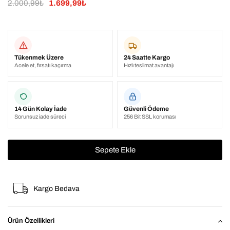
2.000,99₺
1.699,99₺
Tükenmek Üzere
24 Saatte Kargo
Acele et, fırsatı kaçırma
Hızlı teslimat avantajı
14 Gün Kolay İade
Güvenli Ödeme
Sorunsuz iade süreci
256 Bit SSL koruması
Kargo Bedava
Ürün Özellikleri