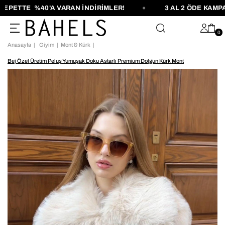
PETTE %40'A VARAN İNDİRİMLER!
3 AL 2 ÖDE KAMPAN
0
Anasayfa
Giyim
Mont & Kürk
Bej Özel Üretim Peluş Yumuşak Doku Astarlı Premium Dolgun Kürk Mont