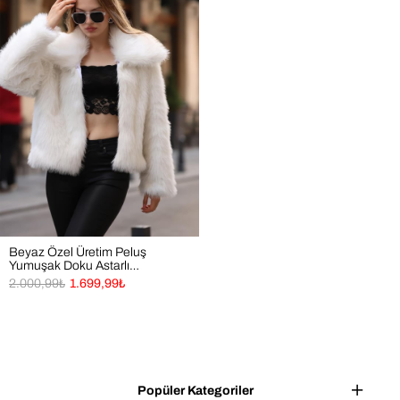
Beyaz Özel Üretim Peluş
Yumuşak Doku Astarlı
Premium Dolgun Kürk Mont
2.000,99₺
1.699,99₺
Popüler Kategoriler