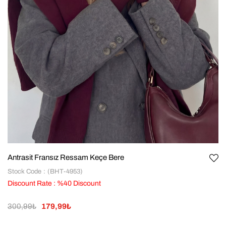
Antrasit Fransız Ressam Keçe Bere
Stock Code
(BHT-4953)
Discount Rate
:
%
40
Discount
300,99₺
179,99₺