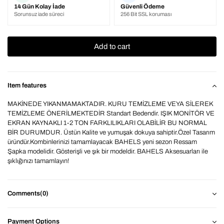
14 Gün Kolay İade
Güvenli Ödeme
Sorunsuz iade süreci
256 Bit SSL koruması
Item features
MAKİNEDE YIKANMAMAKTADIR. KURU TEMİZLEME VEYA SİLEREK
TEMİZLEME ÖNERİLMEKTEDİR Standart Bedendir. IŞIK MONİTÖR VE
EKRAN KAYNAKLI 1-2 TON FARKLILIKLARI OLABİLİR BU NORMAL
BİR DURUMDUR. Üstün Kalite ve yumuşak dokuya sahiptir.Özel Tasarım
üründür.Kombinlerinizi tamamlayacak BAHELS yeni sezon Ressam
Şapka modelidir. Gösterişli ve şık bir modeldir. BAHELS Aksesuarları ile
şıklığınızı tamamlayın!
Comments
(0)
Payment Options