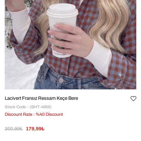
Lacivert Fransız Ressam Keçe Bere
Stock Code
(BHT-4955)
Discount Rate
:
%
40
Discount
300,99₺
179,99₺