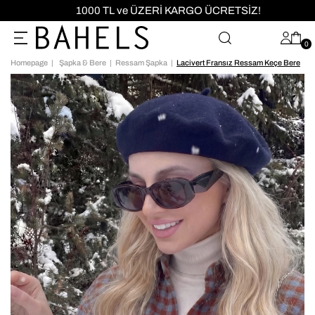
1000 TL ve ÜZERİ KARGO ÜCRETSİZ!
0
Homepage
Şapka & Bere
Ressam Şapka
Lacivert Fransız Ressam Keçe Bere