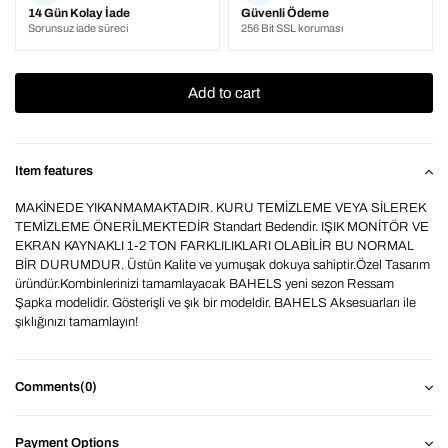
14 Gün Kolay İade
Güvenli Ödeme
Sorunsuz iade süreci
256 Bit SSL koruması
Item features
MAKİNEDE YIKANMAMAKTADIR. KURU TEMİZLEME VEYA SİLEREK
TEMİZLEME ÖNERİLMEKTEDİR Standart Bedendir. IŞIK MONİTÖR VE
EKRAN KAYNAKLI 1-2 TON FARKLILIKLARI OLABİLİR BU NORMAL
BİR DURUMDUR. Üstün Kalite ve yumuşak dokuya sahiptir.Özel Tasarım
üründür.Kombinlerinizi tamamlayacak BAHELS yeni sezon Ressam
Şapka modelidir. Gösterişli ve şık bir modeldir. BAHELS Aksesuarları ile
şıklığınızı tamamlayın!
Comments
(0)
Payment Options