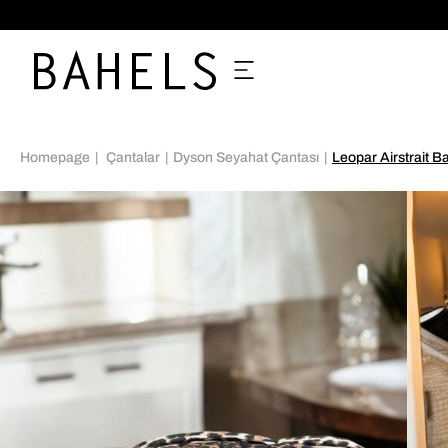
%70'e VARAN İNDİRİMLER
Homepage
Çantalar
Dyson Seyahat Çantası
Leopar Airstrait B