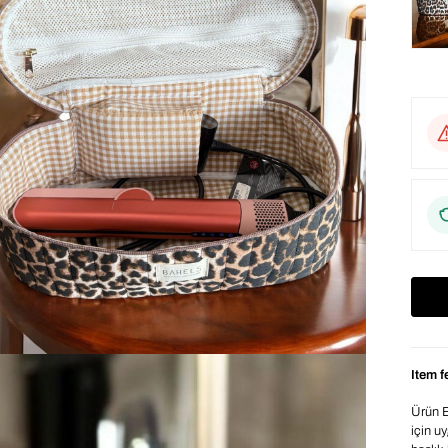
Item f
Ürün E
için u