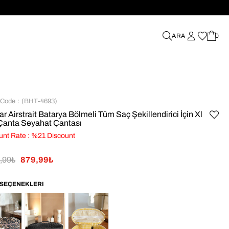
%70'e VARAN İNDİRİMLER
0
 Code
(BHT-4693)
r Airstrait Batarya Bölmeli Tüm Saç Şekillendirici İçin Xl
Çanta Seyahat Çantası
unt Rate
:
%
21
Discount
0,99₺
879,99₺