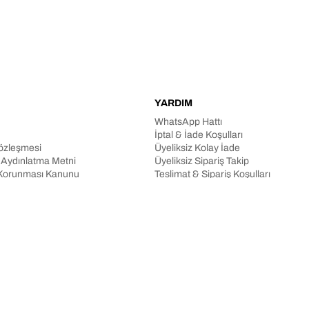
YARDIM
WhatsApp Hattı
İptal & İade Koşulları
Sözleşmesi
Üyeliksiz Kolay İade
n Aydınlatma Metni
Üyeliksiz Sipariş Takip
in Korunması Kanunu
Teslimat & Sipariş Koşulları
aklıdır.