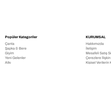
Popüler Kategoriler
KURUMSAL
Çanta
Hakkımızda
Şapka & Bere
İletişim
Giyim
Mesafeli Satış 
Yeni Gelenler
Çerezlere İlişki
Atkı
Kişisel Veriler
Gizlilik Politikası
© 2025 BH GRUP İÇ VE DIŞ TİCARET LİMİTED ŞİRKETİ. Tüm hakları s