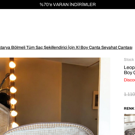
1000 TL ve ÜZERİ KARGO ÜCRETSİZ!
atarya Bölmeli Tüm Saç Şekillendirici İçin Xl Boy Çanta Seyahat Çantası
Stock
Leopa
Boy 
Disco
1.11