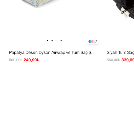
14
Papatya Desen Dyson Airwrap ve Tüm Saç Şekillendiriniz için XL Boy Çanta Seyahat Çantası
560,99₺
249,99₺
560,99₺
339,9