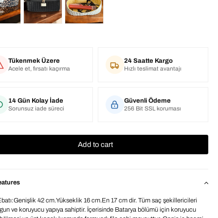
Tükenmek Üzere
24 Saatte Kargo
Acele et, fırsatı kaçırma
Hızlı teslimat avantajı
14 Gün Kolay İade
Güvenli Ödeme
Sorunsuz iade süreci
256 Bit SSL koruması
eatures
batı:Genişlik 42 cm.Yükseklik 16 cm.En 17 cm dir. Tüm saç şekillericileri
ygun ve koruyucu yapıya sahiptir. İçerisinde Batarya bölümü için koruyucu