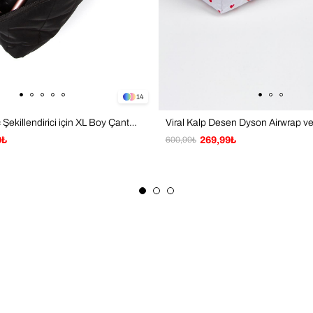
14
Siyah Tüm Saç Şekillendirici için XL Boy Çanta Seyahat Çantası
9₺
600,99₺
269,99₺