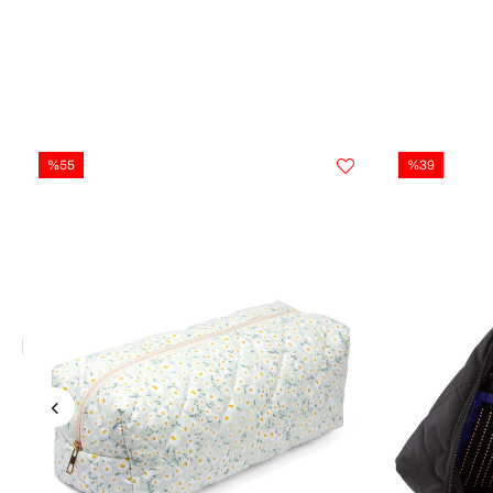
%55
%39