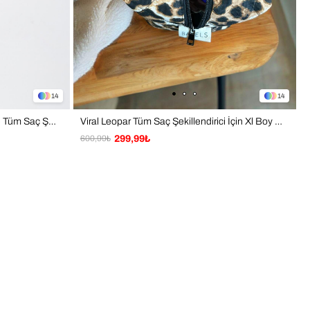
14
14
Viral Kalp Desen Dyson Airwrap ve Tüm Saç Şekillendiriniz için XL Boy Çanta Seyahat Çantası
Viral Leopar Tüm Saç Şekillendirici İçin Xl Boy Çanta Seyahat Çantası
600,99₺
299,99₺