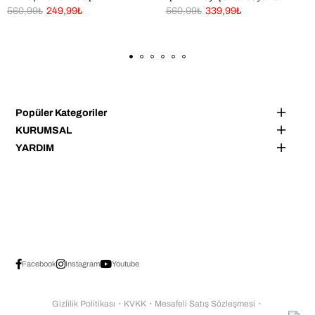
Şekillendiriniz için XL Boy
Çantası
560,99₺
249,99₺
560,99₺
339,99₺
Çanta Seyahat Çantası
Popüler Kategoriler
KURUMSAL
YARDIM
Facebook
Instagram
Youtube
Gizlilik Politikası
・
KVKK
・
Mesafeli Satış Sözleşmesi
・