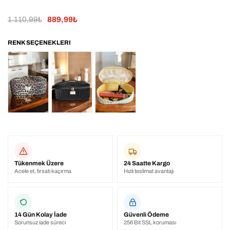
1.110,99₺
889,99₺
Tükenmek Üzere
24 Saatte Kargo
Acele et, fırsatı kaçırma
Hızlı teslimat avantajı
14 Gün Kolay İade
Güvenli Ödeme
Sorunsuz iade süreci
256 Bit SSL koruması