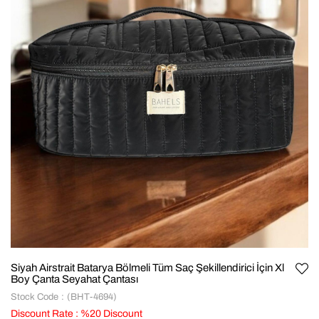
Siyah Airstrait Batarya Bölmeli Tüm Saç Şekillendirici İçin Xl
Boy Çanta Seyahat Çantası
Stock Code
(BHT-4694)
Discount Rate
:
%
20
Discount