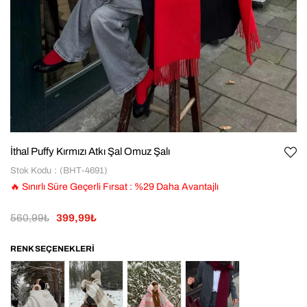
İthal Puffy Kırmızı Atkı Şal Omuz Şalı
Stok Kodu
(BHT-4691)
🔥 Sınırlı Süre Geçerli Fırsat
:
%
29
Daha Avantajlı
560,99₺
399,99₺