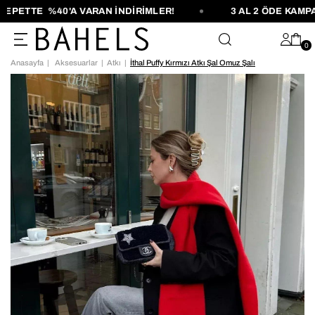
PETTE %40'A VARAN İNDİRİMLER!
3 AL 2 ÖDE KAMPAN
0
Anasayfa
Aksesuarlar
Atkı
İthal Puffy Kırmızı Atkı Şal Omuz Şalı