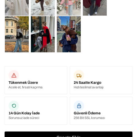
Tükenmek Üzere
24 Saatte Kargo
Acele et, fırsatı kaçırma
Hızlı teslimat avantajı
14 Gün Kolay İade
Güvenli Ödeme
Sorunsuz iade süreci
256 Bit SSL koruması