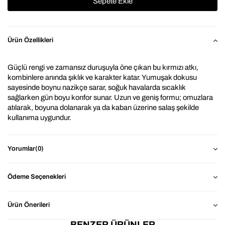
Ürün Özellikleri
Güçlü rengi ve zamansız duruşuyla öne çıkan bu kırmızı atkı, 
kombinlere anında şıklık ve karakter katar. Yumuşak dokusu 
sayesinde boynu nazikçe sarar, soğuk havalarda sıcaklık 
sağlarken gün boyu konfor sunar. Uzun ve geniş formu; omuzlara 
atılarak, boyuna dolanarak ya da kaban üzerine salaş şekilde 
kullanıma uygundur.
Canlı kırmızı tonu, siyah, gri ve nötr renklerle kusursuz bir kontrast 
yaratır. Uçlardaki püskül detayları atkıya klasik ama modern bir 
Yorumlar
(0)
hava kazandırır. Günlük şehir stilinden kafe buluşmalarına, ofis 
kombinlerinden hafta sonu şıklığına kadar her ortamda stilinizi 
tamamlayan iddialı ve zarif bir aksesuardır.
Ödeme Seçenekleri
⭐ Neden 
İthal Kırmızı Puffy Atkı Şal Omuz Şalı ?
Ürün Önerileri
Yumuşak Kumaş: Yumuşak dokusu ile boynu tahriş 
BENZER ÜRÜNLER