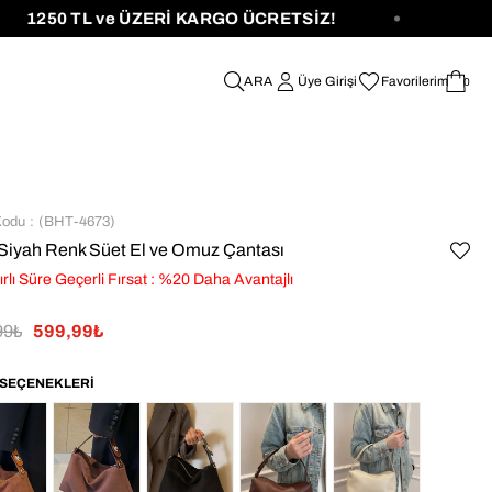
50 TL ve ÜZERİ KARGO ÜCRETSİZ!
Üye Girişi
Favorilerim
0
Kodu
(BHT-4673)
 Siyah Renk Süet El ve Omuz Çantası
ırlı Süre Geçerli Fırsat
:
%
20
Daha Avantajlı
99₺
599,99₺