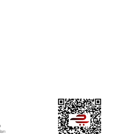
p
arı