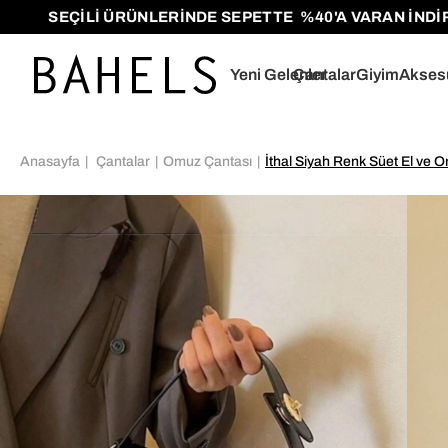
SEÇİLİ ÜRÜNLERİNDE SEPETTE %40'A VARAN İNDİRİMLE
Yeni Gelenler
Çantalar
Giyim
Akses
Anasayfa
Çantalar
Omuz Çantası
İthal Siyah Renk Süet El ve 