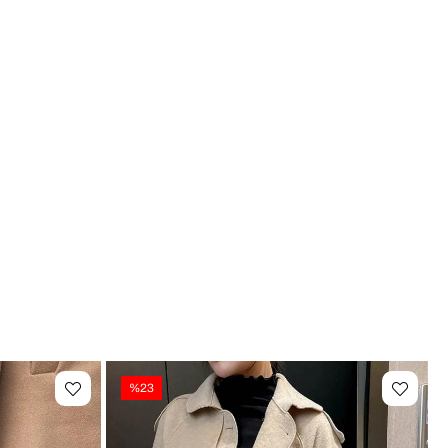
Kolay Kullanım: Hafif ve pratik kullanım
ün Ölçüleri
Genişlik: 30 cm
Yükseklik: Kulp Hariç Yükseklik 20 cm, Kulp Dahil Yükseklik 
35 cm
En: 14 cm
mler İçin İdeal?
Rahat ama şık bir stil benimseyenler
Zamansız tarzı tercih edenler
Süet dokuyu sevenler
Günlük kullanımda pratik ve hafif çanta arayanlar
👜 Kullanım Alanları
%23
ahatlerde el ve omuz çantası olarak kullanım
lük el ile taşımaya uygun kullanım 