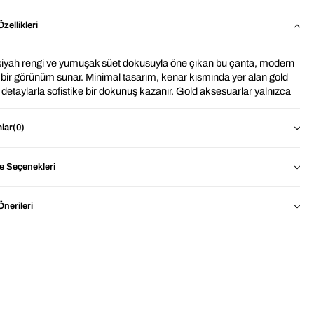
zellikleri
 siyah rengi ve yumuşak süet dokusuyla öne çıkan bu çanta, modern 
k bir görünüm sunar. Minimal tasarım, kenar kısmında yer alan gold 
detaylarla sofistike bir dokunuş kazanır. Gold aksesuarlar yalnızca 
ik bir vurgu sağlamakla kalmaz, aynı zamanda askı bağlantılarını 
direrek dayanıklılığı artırır.
lar
(0)
apı sayesinde el çantası olarak kullanılabilirken, uzun askısı ile 
z askılı ve omuz çantası olarak kullanıma da uygundur. Günlük 
 Seçenekleri
nlerden akşam şıklığına kadar geniş bir kullanım alanı sunan çok 
bir modeldir.
nerileri
den 
İthal Siyah Renk Süet El ve Omuz  Çantası ?
Geniş İç Hacim: Günlük ihtiyaçlarınız kolaylıkla sığar.
Dayanıklı Kumaş: Yumuşak süet dokulu dış yüzeyi 
sayesinde formunu koruyan, hafif ve uzun ömürlü yapı.
Şık & Zamansız Tasarım: Siyah rengi ile her zevke ve her 
stile uyum sağlar