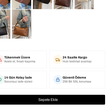
Tükenmek Üzere
24 Saatte Kargo
Acele et, fırsatı kaçırma
Hızlı teslimat avantajı
14 Gün Kolay İade
Güvenli Ödeme
Sorunsuz iade süreci
256 Bit SSL koruması