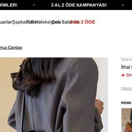
R!
3 AL 2 ÖDE KAMPANYASI
12
uarlar
Şapka & Bere
Pati Koleksiyonu
Çok Satanlar
3 AL 2 ÖDE
Omuz Çantası
Stok 
İthal
🔥 Sın
750,