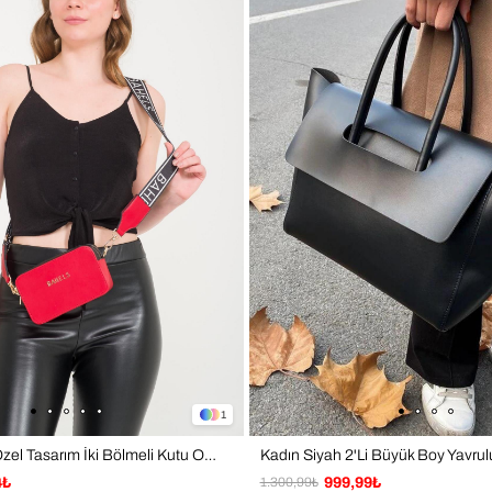
✔ Gün
✔ Sos
✔ Ofi
Not: 
farklı
Tasar
1
Kadın Kırmızı Özel Tasarım İki Bölmeli Kutu Omuz Çantası
4₺
1.300,99₺
999,99₺