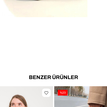
📐 Ür
🎯 Ki
BENZER ÜRÜNLER
%23
✔ Sey
✔ Gün