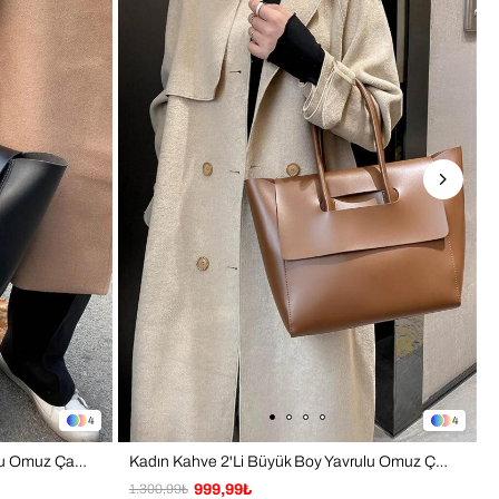
lük ve şık kombinlerle uyumlu zamansız stil
yal aktivitelerde kullanım
s ve iş günlerinde kullanım 
Işık ve ekran ayarlarına bağlı olarak ürün renginde ±1 ton 
lık görülebilir.
ım ve üretim BAHELS markasına aittir.
4
4
Kadın Siyah 2'Li Büyük Boy Yavrulu Omuz Çanta
Kadın Kahve 2'Li Büyük Boy Yavrulu Omuz Çanta
1.300,99₺
999,99₺