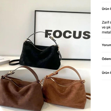
Ürün Ö
Zarif
ve şı
metal 
estet
güçlen
Yorum
Kısa s
çapra
Ödeme
kombi
yönlü 
Ürün Ö
⭐ Ne