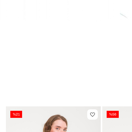
%21
%56