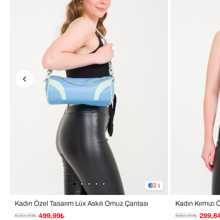
1
Kadın Özel Tasarım Lüx Askılı Omuz Çantası
630,99₺
499,99₺
680,99₺
299,8