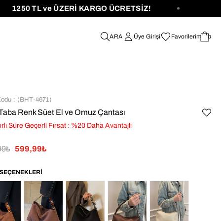
50 TL ve ÜZERİ KARGO ÜCRETSİZ!
Üye Girişi
Favorilerim
0
Kodu
(BHT-4671)
l Taba Renk Süet El ve Omuz Çantası
ırlı Süre Geçerli Fırsat
:
%
20
Daha Avantajlı
99₺
599,99₺