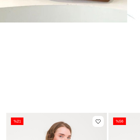
%21
%56