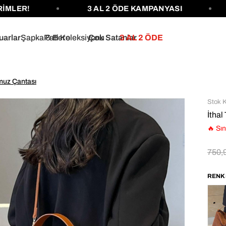
R!
3 AL 2 ÖDE KAMPANYASI
12
uarlar
Şapka & Bere
Pati Koleksiyonu
Çok Satanlar
3 AL 2 ÖDE
Omuz Çantası
Stok 
İtha
🔥 Sın
750,