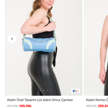
1
Kadın Özel Tasarım Lüx Askılı Omuz Çantası
630,99₺
499,99₺
680,99₺
299,8