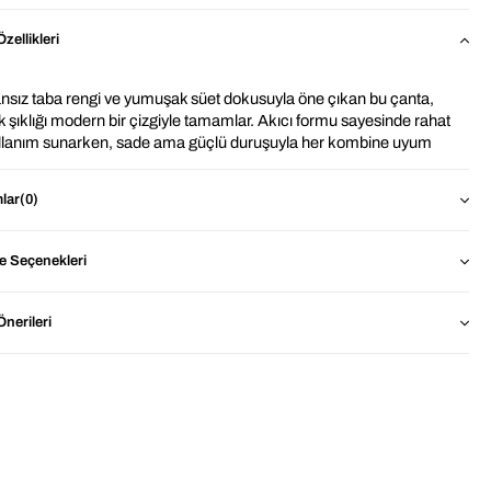
zellikleri
sız taba rengi ve yumuşak süet dokusuyla öne çıkan bu çanta, 
 şıklığı modern bir çizgiyle tamamlar. Akıcı formu sayesinde rahat 
ullanım sunarken, sade ama güçlü duruşuyla her kombine uyum 
. Kısa sapı ile el çantası olarak, uzun askısı ile ise çapraz askılı 
de veya omuz çantası olarak kullanılabilmesi sayesinde fonksiyonel 
lar
(0)
sarıma sahiptir.
den 
İthal Taba Renk Süet El ve Omuz  Çantası ?
 Seçenekleri
Geniş İç Hacim: Günlük ihtiyaçlarınız kolaylıkla sığar.
Dayanıklı Kumaş: Yumuşak süet dokulu dış yüzeyi 
nerileri
sayesinde formunu koruyan, hafif ve uzun ömürlü yapı.
Şık & Zamansız Tasarım: Taba rengi ile her zevke ve her 
stile uyum sağlar
Kolay Kullanım: Hafif ve pratik kullanım
ün Ölçüleri