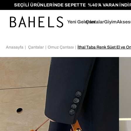
SEÇİLİ ÜRÜNLERİNDE SEPETTE %40'A VARAN İNDİRİMLE
Yeni Gelenler
Çantalar
Giyim
Akses
Anasayfa
Çantalar
Omuz Çantası
İthal Taba Renk Süet El ve 