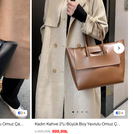
Işık ve ekran ayarlarına bağlı olarak ürün renginde ±1 ton 
lık görülebilir.
ım ve üretim BAHELS markasına aittir.
4
4
Kadın Siyah 2'Li Büyük Boy Yavrulu Omuz Çanta
Kadın Kahve 2'Li Büyük Boy Yavrulu Omuz Çanta
1.300,99₺
999,99₺