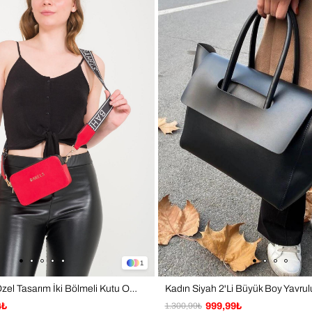
Not: 
farklı
Tasar
1
Kadın Kırmızı Özel Tasarım İki Bölmeli Kutu Omuz Çantası
4₺
1.300,99₺
999,99₺