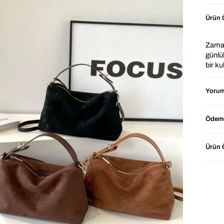
Ürün Ö
Zaman
günlük
bir k
sağlar
şekil
Yorum
bir ta
⭐ Ne
Ödeme
Ürün Ö
📐 Ür