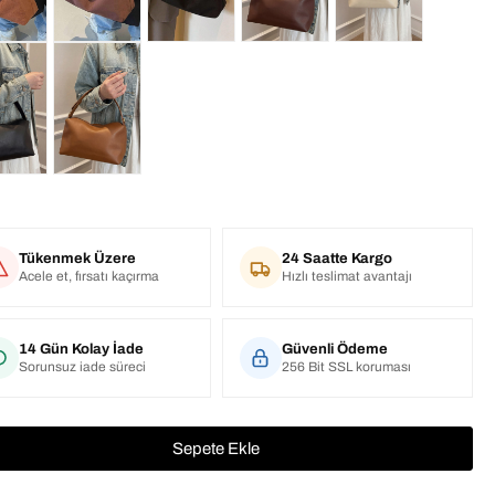
Tükenmek Üzere
24 Saatte Kargo
Acele et, fırsatı kaçırma
Hızlı teslimat avantajı
14 Gün Kolay İade
Güvenli Ödeme
Sorunsuz iade süreci
256 Bit SSL koruması