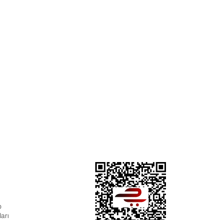
p
arı