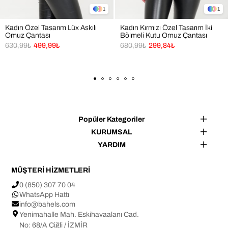
1
1
🎯 Kimler İçin İdeal?
Günlük hayatta şık ve kullanışlı bir çanta arayanlar
Kadın Özel Tasarım Lüx Askılı
Kadın Kırmızı Özel Tasarım İki
Omuz Çantası
Bölmeli Kutu Omuz Çantası
Ofis, şehir hayatı ve kısa seyahatlerde tek çanta ile 
630,99₺
499,99₺
680,99₺
299,84₺
konfor isteyenler
Zamansız tasarımları seven kullanıcılar
Kolay temizlenebilen, dayanıklı ve uzun ömürlü çanta 
tercih edenler
Her yaşa ve tarza hitap eden kullanışlı bir alternatif 
isteyenler
Geniş hacimli çanta tercih edenler 
Popüler Kategoriler
KURUMSAL
👜 Kullanım Alanları
YARDIM
✔ Alışveriş
MÜŞTERİ HİZMETLERİ
✔ Seyahatlerde el ve omuz çantası olarak kullanım
0 (850) 307 70 04
✔ Kişisel aksesuar çantası
WhatsApp Hattı
✔ Günlük kullanım
info@bahels.com
Yenimahalle Mah. Eskihavaalanı Cad.
✔ Hediye alternatifi
No: 68/A Çiğli / İZMİR