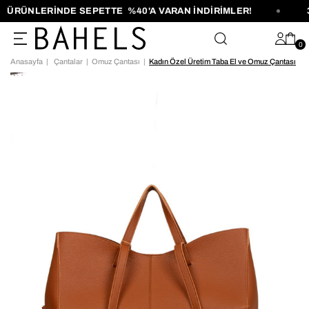
 ÜRÜNLERİNDE SEPETTE %40'A VARAN İNDİRİMLER!
3
0
Anasayfa
Çantalar
Omuz Çantası
Kadın Özel Üretim Taba El ve Omuz Çantası