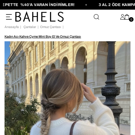
PETTE %40'A VARAN İNDİRİMLER!
3 AL 2 ÖDE KAMPAN
0
Anasayfa
Çantalar
Omuz Çantası
Kadın Acı Kahve Cyme Mini Boy El Ve Omuz Çantası