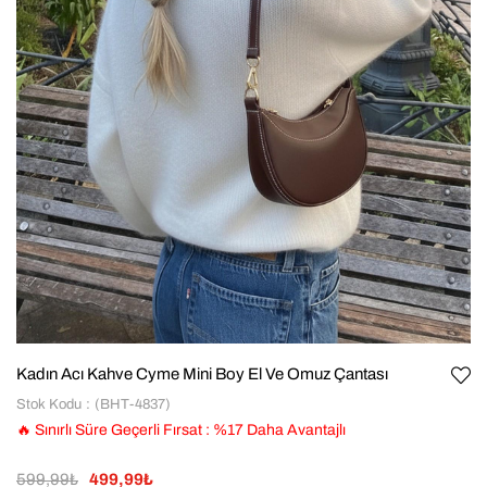
Kadın Acı Kahve Cyme Mini Boy El Ve Omuz Çantası
Stok Kodu
(BHT-4837)
🔥 Sınırlı Süre Geçerli Fırsat
:
%
17
Daha Avantajlı
599,99₺
499,99₺