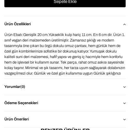
Ürün Özellikleri
Ürün Ebatı:Genişlik 20 cm.Yükseklik kulp hariç 11 cm. En 6 cm dir. Ürün 1.
sınıf vegan deri malzemeden üretilmiştir. Zamansız şıklığı ve modern
tasarımıyla öne çıkan bu örgü dokulu omuz çantası, hem günlük hem de
özel gün kombinlerinize sofistike bir dokunuş katıyor. Yumuşak dokulu
kaliteli suni deri malzemesi, hafif yapısı ve geniş iç hacmiyle hem konforlu
hem de işlevsel bir kullanım sunar. Tek parça, rahat omuz askısı sayesinde
kolay taşınır. Minimal ve şık tasarımı, her tarza uyum sağlayarak dolabınızın
vazgeçilmezi olur. Günlük ve özel gün kullanıma uygun Günlük şıklığınızı
tamamlayacak bu zarif omuz çantası ile her anınıza sade bir lüks katın.
BAHELS ile detaylarda şıklığı yakalayın.Renklerde monitör ve ekran
Yorumlar
(0)
kaynaklı 1-2 ton farklılıklar olabilmektedir.
Ödeme Seçenekleri
Ürün Önerileri