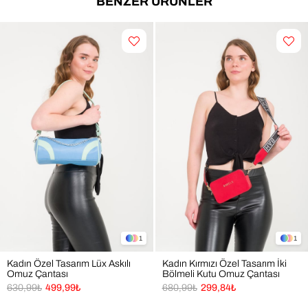
BENZER ÜRÜNLER
1
1
Kadın Özel Tasarım Lüx Askılı
Kadın Kırmızı Özel Tasarım İki
Omuz Çantası
Bölmeli Kutu Omuz Çantası
630,99₺
499,99₺
680,99₺
299,84₺