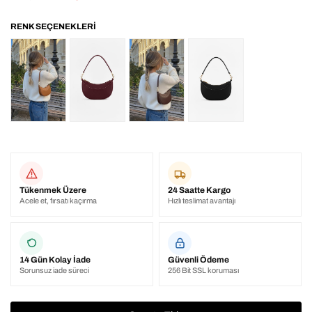
Tükenmek Üzere
24 Saatte Kargo
Acele et, fırsatı kaçırma
Hızlı teslimat avantajı
14 Gün Kolay İade
Güvenli Ödeme
Sorunsuz iade süreci
256 Bit SSL koruması