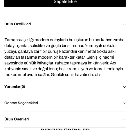
Ürün Özellikleri
Zamansız şıklığı modern detaylarla buluşturan bu acı kahve zımba 
detaylı çanta, sofistike ve güçlü bir stil sunar. Yumuşak dokulu 
yüzeyi, çantaya zarif bir duruş kazandırırken metal troklu askı 
detayları tasarıma modern bir karakter katar. Geniş iç hacmi 
sayesinde günlük ihtiyaçları rahatça taşımaya imkân verir. Acı 
kahvenin sıcak ve doğal tonu; bej, krem, siyah ve toprak tonlarıyla 
mükemmel uyum sağlar. Günlük şehir hayatında, ofis 
kombinlerinde veya casual-şık stillerde güvenle tercih edilebilecek 
fonksiyonel ve stil sahibi bir parçadır.
Yorumlar
(0)
⭐ Neden 
Acı Kahve  Rabel Zımba El Ve Omuz Çantası ?
Ödeme Seçenekleri
Dayanıklı Kumaş: Pürüzsüz ve kaliteli deri yüzeyi 
sayesinde formunu koruyan, hafif ve uzun ömürlü 
Ürün Önerileri
yapı.
Geniş İç Hacim: Günlük ihtiyaçların kolaylıkla 