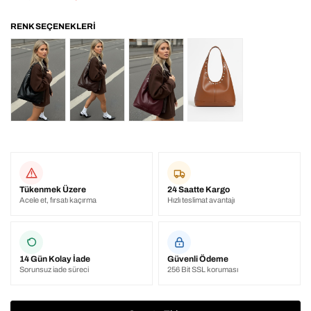
Tükenmek Üzere
24 Saatte Kargo
Acele et, fırsatı kaçırma
Hızlı teslimat avantajı
14 Gün Kolay İade
Güvenli Ödeme
Sorunsuz iade süreci
256 Bit SSL koruması