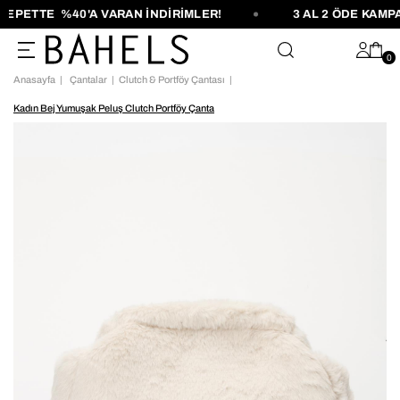
PETTE %40'A VARAN İNDİRİMLER!
3 AL 2 ÖDE KAMPAN
0
Anasayfa
Çantalar
Clutch & Portföy Çantası
Kadın Bej Yumuşak Peluş Clutch Portföy Çanta