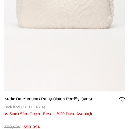
Kadın Bej Yumuşak Peluş Clutch Portföy Çanta
Stok Kodu
(BHT-4614)
🔥 Sınırlı Süre Geçerli Fırsat
:
%
20
Daha Avantajlı
750,99₺
599,99₺