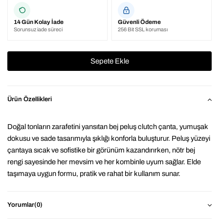
14 Gün Kolay İade
Güvenli Ödeme
Sorunsuz iade süreci
256 Bit SSL koruması
Ürün Özellikleri
Doğal tonların zarafetini yansıtan bej peluş clutch çanta, yumuşak 
dokusu ve sade tasarımıyla şıklığı konforla buluşturur. Peluş yüzeyi 
çantaya sıcak ve sofistike bir görünüm kazandırırken, nötr bej 
rengi sayesinde her mevsim ve her kombinle uyum sağlar. Elde 
taşımaya uygun formu, pratik ve rahat bir kullanım sunar.
Minimal ve zamansız tarzı benimseyenler için ideal olan bu çanta; 
günlük kombinlerden akşam davetlerine kadar geniş bir kullanım 
Yorumlar
(0)
alanına sahiptir. Bej rengin yalın şıklığıyla stilinizi zahmetsizce 