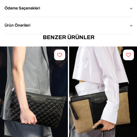
tamamlayan, modern ve zarif bir aksesuardır.
Ödeme Seçenekleri
⭐ Neden Bej 
Yumuşak Peluş Clutch Portföy Çanta ?
Ürün Önerileri
Geniş İç Hacim: Günlük ihtiyaçlarınız kolaylıkla sığar.
BENZER ÜRÜNLER
Dayanıklı Kumaş: Yumuşak dokulu dış yüzeyi 
sayesinde formunu koruyan, hafif ve uzun ömürlü 
yapı.
Şık & Zamansız Tasarım: Bej rengi ile her zevke ve 
her stile uyum sağlar
Kolay Kullanım: Geniş hacmi sayesinde rahat 
kullanım.
📐 Ürün Ölçüleri
Genişlik: 33 cm
Yükseklik: 20 cm
En: 14 cm
🎯 Kimler İçin İdeal?