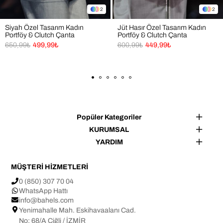
Rahat ama şık bir stil benimseyenler
2
2
Zamansız tarzı tercih edenler
Trend parçalardan hoşlananlar
Siyah Özel Tasarım Kadın
Jüt Hasır Özel Tasarım Kadın
Günlük kullanımda pratik ve hafif çanta arayanlar
Portföy & Clutch Çanta
Portföy & Clutch Çanta
650,99₺
499,99₺
600,99₺
449,99₺
👜 Kullanım Alanları
✔ Seyahatlerde el çantası olarak kullanım
✔ Günlük el ile taşımaya uygun kullanım
✔ Günlük ve şık kombinlerle uyumlu zamansız stil
Popüler Kategoriler
✔ Sosyal aktivitelerde kullanım
KURUMSAL
YARDIM
✔ Ofis ve iş günlerinde kullanım 
MÜŞTERİ HİZMETLERİ
Not: Işık ve ekran ayarlarına bağlı olarak ürün renginde ±1 
0 (850) 307 70 04
ton farklılık görülebilir.
WhatsApp Hattı
info@bahels.com
Tasarım ve üretim BAHELS markasına aittir.
Yenimahalle Mah. Eskihavaalanı Cad.
No: 68/A Çiğli / İZMİR