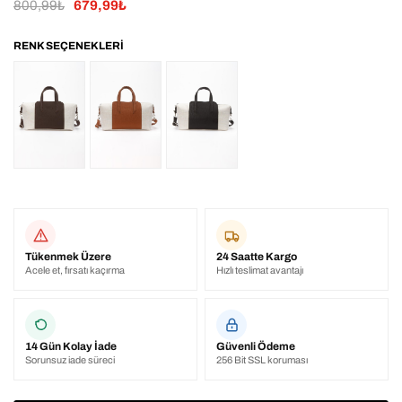
800,99₺
679,99₺
Tükenmek Üzere
24 Saatte Kargo
Acele et, fırsatı kaçırma
Hızlı teslimat avantajı
14 Gün Kolay İade
Güvenli Ödeme
Sorunsuz iade süreci
256 Bit SSL koruması