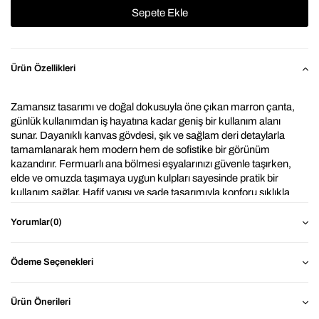
Ürün Özellikleri
Zamansız tasarımı ve doğal dokusuyla öne çıkan marron çanta, 
günlük kullanımdan iş hayatına kadar geniş bir kullanım alanı 
sunar. Dayanıklı kanvas gövdesi, şık ve sağlam deri detaylarla 
tamamlanarak hem modern hem de sofistike bir görünüm 
kazandırır. Fermuarlı ana bölmesi eşyalarınızı güvenle taşırken, 
elde ve omuzda taşımaya uygun kulpları sayesinde pratik bir 
kullanım sağlar. Hafif yapısı ve sade tasarımıyla konforu şıklıkla 
buluşturan bu çanta, her stile kolayca uyum sağlar.
Yorumlar
(0)
⭐ Neden 
Marron Elegance Taba Kanvas Deri Omuz ve El 
Çantası ?
Ödeme Seçenekleri
Dayanıklı Kumaş: Kanvas dokusu ile uzun ömürlü 
yapı.
Ürün Önerileri
Geniş İç Hacim: Günlük ihtiyaçların rahatça 