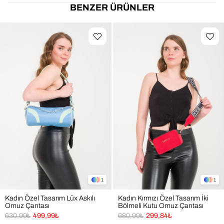
sığabileceği ideal boyut.
BENZER ÜRÜNLER
Şık & Zamansız Tasarım: Taba rengi, sade ve modern 
yapısı sayesinde her kombine kolayca uyum sağlar.
Kolay Kullanım: Fermuarlı açma kapama sayesinde 
rahat kullanım.
📐 Ürün Ölçüleri
Genişlik: 35  cm
Yükseklik: 
16 cm 
Derinlik : 9 cm 
🎯 Kimler İçin İdeal?
Günlük şıklığı seven ve rahat tarzı benimseyenler
Ofis, toplantı, seyahat ve günlük kullanım arasında 
kolayca geçiş yapmak isteyenler
Zamansız tasarımları seven kullanıcılar
1
1
Dayanıklı ve uzun ömürlü çanta tercih edenler
Minimal, formunu koruyan ve kullanışlı çanta 
Kadın Özel Tasarım Lüx Askılı
Kadın Kırmızı Özel Tasarım İki
Omuz Çantası
Bölmeli Kutu Omuz Çantası
sevenler
630,99₺
499,99₺
680,99₺
299,84₺