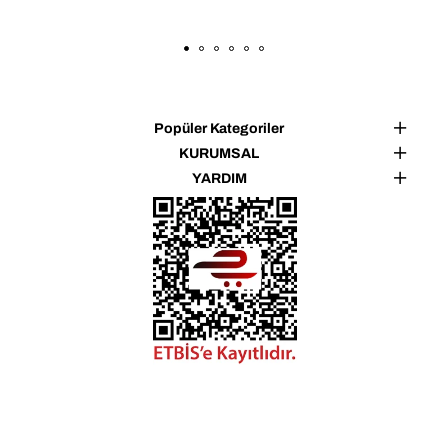
👜 Kullanım Alanları
✔ Alışveriş
✔ Seyahat
✔ Kişisel aksesuar çantası
Popüler Kategoriler
✔ Günlük kullanım
KURUMSAL
YARDIM
Not: Işık ve ekran ayarlarına bağlı olarak ürün renginde ±1 
ton farklılık görülebilir.
Tasarım ve üretim BAHELS markasına aittir.