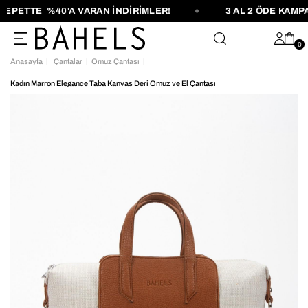
PETTE %40'A VARAN İNDİRİMLER!
3 AL 2 ÖDE KAMPA
0
Anasayfa
Çantalar
Omuz Çantası
Kadın Marron Elegance Taba Kanvas Deri Omuz ve El Çantası