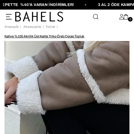
PETTE %40'A VARAN İNDİRİMLER!
3 AL 2 ÖDE KAMPAN
0
Anasayfa
Aksesuarlar
Tozluk
Kahve %100 Akrilik Üst Kalite Triko Örgü Çorap Tozluk