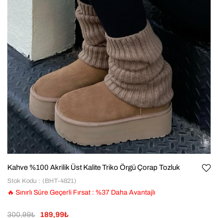
Kahve %100 Akrilik Üst Kalite Triko Örgü Çorap Tozluk
Stok Kodu
(BHT-4821)
🔥 Sınırlı Süre Geçerli Fırsat
:
%
37
Daha Avantajlı
300,99₺
189,99₺