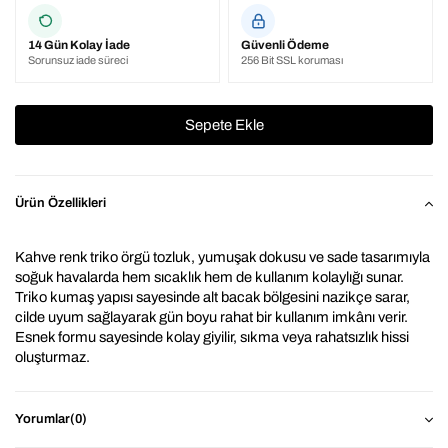
14 Gün Kolay İade
Güvenli Ödeme
Sorunsuz iade süreci
256 Bit SSL koruması
Ürün Özellikleri
Kahve renk triko örgü tozluk, yumuşak dokusu ve sade tasarımıyla 
soğuk havalarda hem sıcaklık hem de kullanım kolaylığı sunar. 
Triko kumaş yapısı sayesinde alt bacak bölgesini nazikçe sarar, 
cilde uyum sağlayarak gün boyu rahat bir kullanım imkânı verir. 
Esnek formu sayesinde kolay giyilir, sıkma veya rahatsızlık hissi 
oluşturmaz.
Kahve rengi; bej,krem ve siyah gibi birçok renkle uyum sağlayan 
doğal ve zamansız bir tondur. Bu özelliği sayesinde farklı 
Yorumlar
(0)
kombinlere rahatlıkla dahil edilebilir. Bot, süet ayakkabı, UGG tarzı 