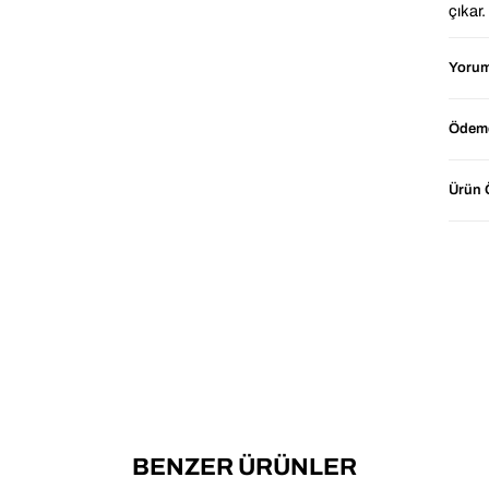
çıkar
sade,
kombin
Yorum
Yumuş
kısmı
Ödeme
soğuk
şık bi
özgürc
Ürün Ö
ihtiya
Örgü d
ve nef
yaratm
sıkma 
⭐ Ne
BENZER ÜRÜNLER