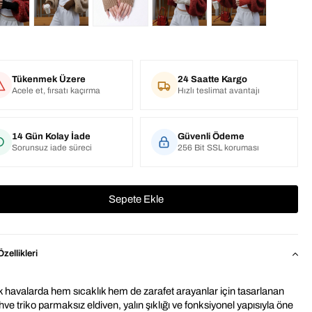
Tükenmek Üzere
24 Saatte Kargo
Acele et, fırsatı kaçırma
Hızlı teslimat avantajı
14 Gün Kolay İade
Güvenli Ödeme
Sorunsuz iade süreci
256 Bit SSL koruması
zellikleri
 havalarda hem sıcaklık hem de zarafet arayanlar için tasarlanan 
ve triko parmak­sız eldiven, yalın şıklığı ve fonksiyonel yapısıyla öne 