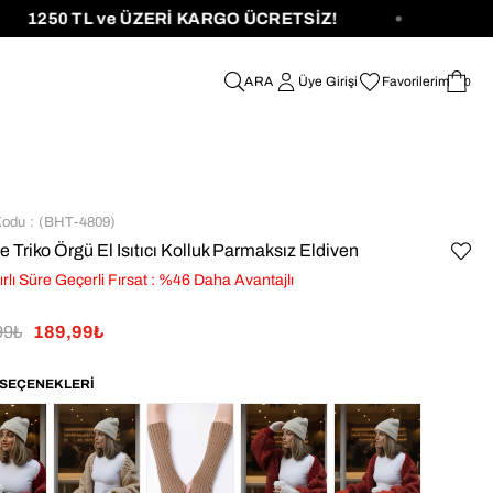
250 TL ve ÜZERİ KARGO ÜCRETSİZ!
Üye Girişi
Favorilerim
0
Kodu
(BHT-4809)
 Triko Örgü El Isıtıcı Kolluk Parmaksız Eldiven
ırlı Süre Geçerli Fırsat
:
%
46
Daha Avantajlı
99₺
189,99₺