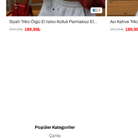
5
Siyah Triko Örgü El Isıtıcı Kolluk Parmaksız Eldiven
350,99₺
189,99₺
350,99₺
189,9
Popüler Kategoriler
Çanta