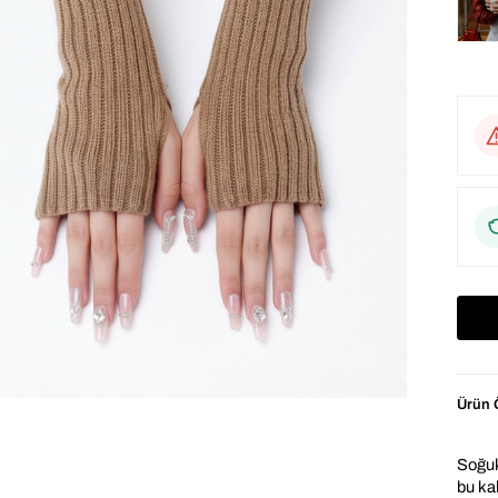
Ürün Ö
Soğuk
bu kah