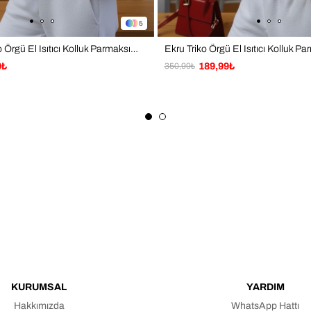
5
Acı Kahve Triko Örgü El Isıtıcı Kolluk Parmaksız Eldiven
✔ Tati
9₺
350,99₺
189,99₺
✔ Kış
✔ Gü
✔ Hed
Not: 
farklı
Tasar
KURUMSAL
YARDIM
Hakkımızda
WhatsApp Hattı