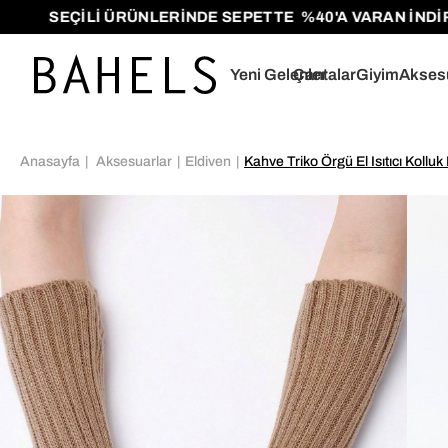
SEÇİLİ ÜRÜNLERİNDE SEPETTE %40'A VARAN İNDİRİML
Yeni Gelenler
Çantalar
Giyim
Akses
Anasayfa
Aksesuarlar
Eldiven
Kahve Triko Örgü El Isıtıcı Kollu