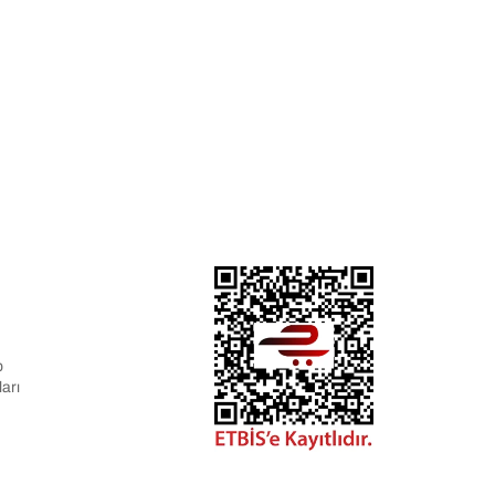
p
arı