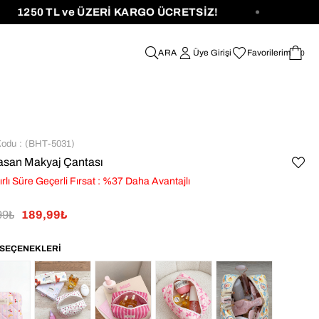
50 TL ve ÜZERİ KARGO ÜCRETSİZ!
Üye Girişi
Favorilerim
0
Kodu
(BHT-5031)
asan Makyaj Çantası
ırlı Süre Geçerli Fırsat
:
%
37
Daha Avantajlı
99₺
189,99₺