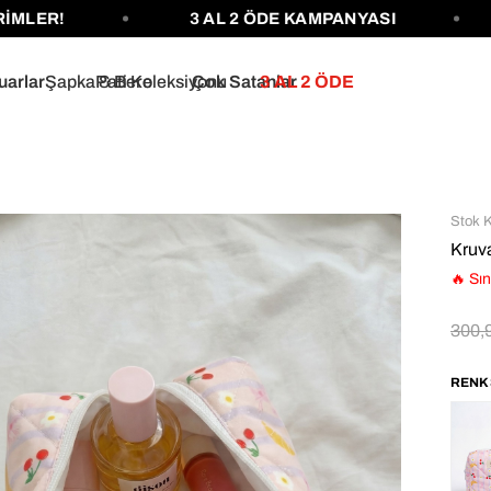
R!
3 AL 2 ÖDE KAMPANYASI
12
uarlar
Şapka & Bere
Pati Koleksiyonu
Çok Satanlar
3 AL 2 ÖDE
Stok 
Kruv
🔥 Sın
300,