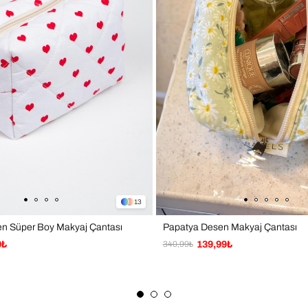
13
sen Süper Boy Makyaj Çantası
Papatya Desen Makyaj Çantası
9₺
340,99₺
139,99₺