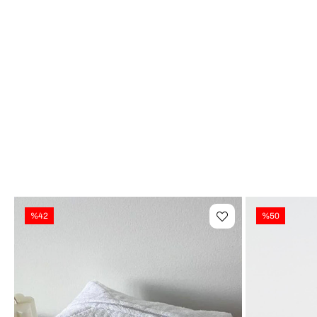
%42
%50