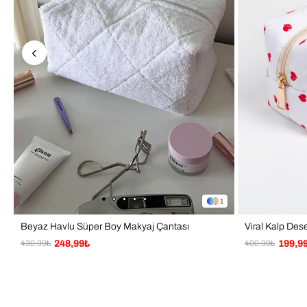
1
Beyaz Havlu Süper Boy Makyaj Çantası
Viral Kalp De
430,99₺
248,99₺
400,99₺
199,9