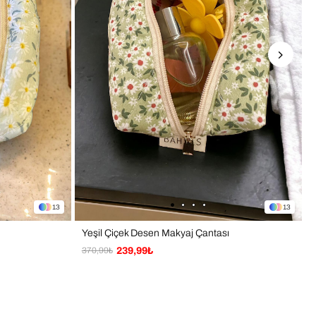
13
13
Yeşil Çiçek Desen Makyaj Çantası
370,99₺
239,99₺