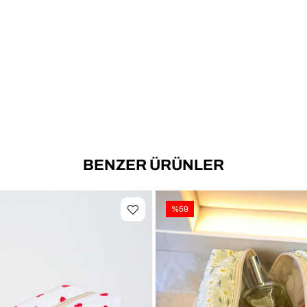
makyaj
Makyaj
Çanta 
Makyaj
farklı
BENZER ÜRÜNLER
%59