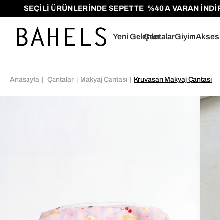
SEÇİLİ ÜRÜNLERİNDE SEPETTE %40'A VARAN İNDİRİMLE
Yeni Gelenler
Çantalar
Giyim
Akses
Anasayfa
Çantalar
Makyaj Çantası
Kruvasan Makyaj Çantası