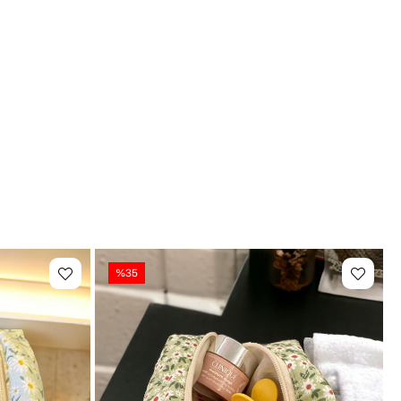
 çantası arayanlar Çanta içi düzenleyici arayanlar 👜 Kullanım Alanları ✔
 organizeri ✔ Seyahat bakım çantası ✔ Saç bakım ürünleri çantası ✔
içi düzenleyici ✔ Kişisel bakım ürünleri çantası ✔ Kalemlik çantası ✔
 çantası Not: Işık ve ekran ayarlarına bağlı olarak ürün renginde ±1 ton
lık görülebilir. Tasarım ve üretim BAHELS markasına aittir.
%35