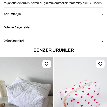
seyahatlerde düzeni sevenler için mükemmel bir tamamlayıcıdır. ⭐ Neden
Teddy Ayıcık Makyaj Çantası? Geniş İç Hacim: Fırça, fondöten, tarak,
bakım ürünleri ve seyahat setleri rahatça sığar. Dayanıklı Kumaş: Dolgun
Yorumlar
(0)
yapısı sayesinde formunu koruyan, hafif ve uzun ömürlü yapı Şık &
Zamansız Tasarım: Pembe rengi ile her çantaya ve stile uyum sağlar Kolay
Kullanım: Fermuarlı yapı sayesinde hızlı açma–kapama 📐 Ürün Ölçüleri
Ödeme Seçenekleri
Genişlik: 23 cm Yükseklik: 15 cm En: 8 cm 🎯 Kimler İçin İdeal? Günlük
makyaj ürünlerini düzenli taşımak isteyenler Seyahatlerinde çanta içi
karmaşadan hoşlanmayanlar Pratik, sade ve şık bir makyaj çantası
Ürün Önerileri
arayanlar Çanta içi düzenleyici arayanlar 👜 Kullanım Alanları ✔ Makyaj
organizeri ✔ Seyahat bakım çantası ✔ Saç bakım ürünleri çantası ✔
BENZER ÜRÜNLER
Çanta içi düzenleyici ✔ Kişisel bakım ürünleri çantası ✔ Kalemlik çantası
✔ Makyaj çantası Not: Işık ve ekran ayarlarına bağlı olarak ürün renginde
±1 ton farklılık görülebilir. Tasarım ve üretim BAHELS markasına aittir.