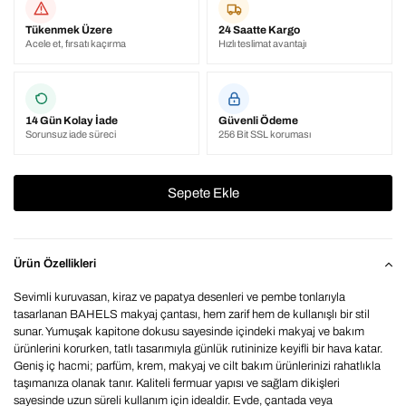
Tükenmek Üzere
24 Saatte Kargo
Acele et, fırsatı kaçırma
Hızlı teslimat avantajı
14 Gün Kolay İade
Güvenli Ödeme
Sorunsuz iade süreci
256 Bit SSL koruması
Ürün Özellikleri
Sevimli kuruvasan, kiraz ve papatya desenleri ve pembe tonlarıyla
tasarlanan BAHELS makyaj çantası, hem zarif hem de kullanışlı bir stil
sunar. Yumuşak kapitone dokusu sayesinde içindeki makyaj ve bakım
ürünlerini korurken, tatlı tasarımıyla günlük rutininize keyifli bir hava katar.
Geniş iç hacmi; parfüm, krem, makyaj ve cilt bakım ürünlerinizi rahatlıkla
taşımanıza olanak tanır. Kaliteli fermuar yapısı ve sağlam dikişleri
sayesinde uzun süreli kullanım için idealdir. Evde, çantada veya