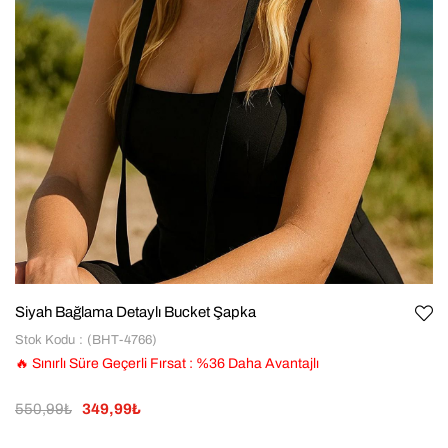
Siyah Bağlama Detaylı Bucket Şapka
Stok Kodu
(BHT-4766)
🔥 Sınırlı Süre Geçerli Fırsat
:
%
36
Daha Avantajlı
550,99₺
349,99₺