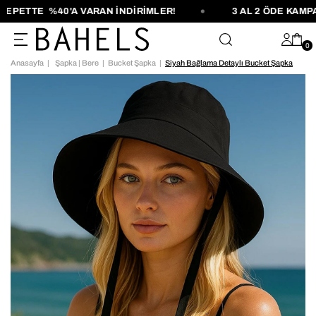
PETTE %40'A VARAN İNDİRİMLER!
3 AL 2 ÖDE KAMPAN
0
Anasayfa
Şapka | Bere
Bucket Şapka
Siyah Bağlama Detaylı Bucket Şapka