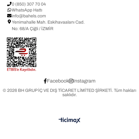
Tasarım ve üretim BAHELS markasına aittir.
0 (850) 307 70 04
WhatsApp Hattı
info@bahels.com
Yenimahalle Mah. Eskihavaalanı Cad.
No: 68/A Çiğli / İZMİR
Facebook
Instagram
© 2026 BH GRUP İÇ VE DIŞ TİCARET LİMİTED ŞİRKETİ. Tüm hakları
saklıdır.