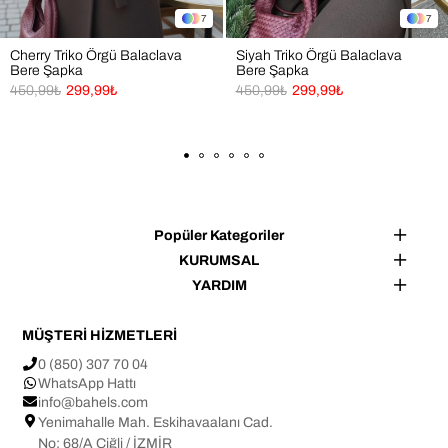
Soğuk havalarda hem sıcak kalmak hem de şık 
7
7
görünmek isteyenler
Cherry Triko Örgü Balaclava
Siyah Triko Örgü Balaclava
Bere Şapka
Bere Şapka
👜 Kullanım Alanları
450,99₺
299,99₺
450,99₺
299,99₺
✔ Alışveriş
✔ Seyahat
✔ Açık hava etkinlikleri
✔ Günlük kullanım
Popüler Kategoriler
✔ Hediye alternatifi
KURUMSAL
Not: Işık ve ekran ayarlarına bağlı olarak ürün renginde ±1 
YARDIM
ton farklılık görülebilir.
MÜŞTERİ HİZMETLERİ
Tasarım ve üretim BAHELS markasına aittir.
0 (850) 307 70 04
WhatsApp Hattı
info@bahels.com
Yenimahalle Mah. Eskihavaalanı Cad.
No: 68/A Çiğli / İZMİR