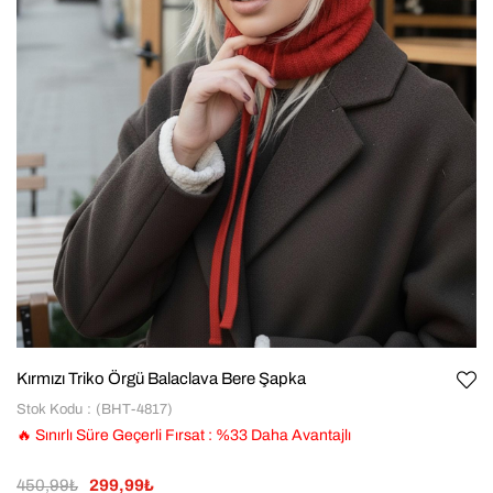
Kırmızı Triko Örgü Balaclava Bere Şapka
Stok Kodu
(BHT-4817)
🔥 Sınırlı Süre Geçerli Fırsat
:
%
33
Daha Avantajlı
450,99₺
299,99₺