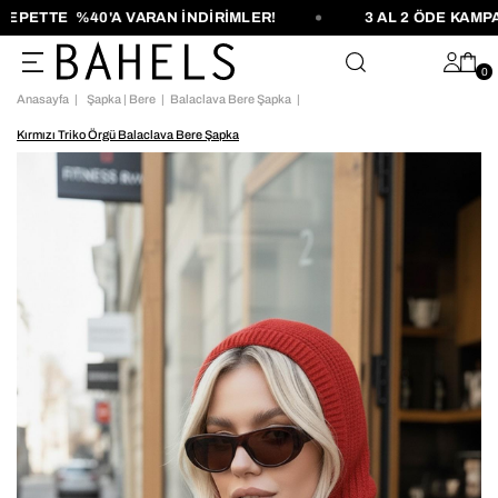
PETTE %40'A VARAN İNDİRİMLER!
3 AL 2 ÖDE KAMPAN
0
Anasayfa
Şapka | Bere
Balaclava Bere Şapka
Kırmızı Triko Örgü Balaclava Bere Şapka