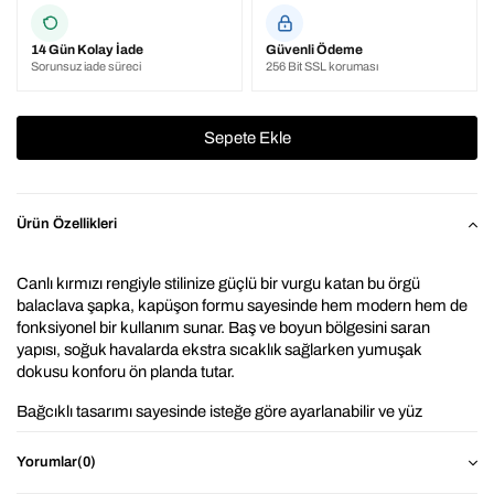
14 Gün Kolay İade
Güvenli Ödeme
Sorunsuz iade süreci
256 Bit SSL koruması
Ürün Özellikleri
Canlı kırmızı rengiyle stilinize güçlü bir vurgu katan bu örgü 
balaclava şapka, kapüşon formu sayesinde hem modern hem de 
fonksiyonel bir kullanım sunar. Baş ve boyun bölgesini saran 
yapısı, soğuk havalarda ekstra sıcaklık sağlarken yumuşak 
dokusu konforu ön planda tutar.
Bağcıklı tasarımı sayesinde isteğe göre ayarlanabilir ve yüz 
hatlarını zarif bir şekilde çerçeveler. Kırmızının enerjik tonu; 
kahverengi, siyah ve krem tonlarıyla mükemmel uyum 
Yorumlar
(0)
yakalayarak şehir stiline dinamik bir dokunuş katar. Günlük 