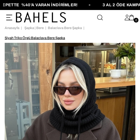
ETTE %40'A VARAN İNDİRİMLER!
3 AL 2 ÖDE KAMPAN
0
Anasayfa
Şapka | Bere
Balaclava Bere Şapka
Siyah Triko Örgü Balaclava Bere Şapka