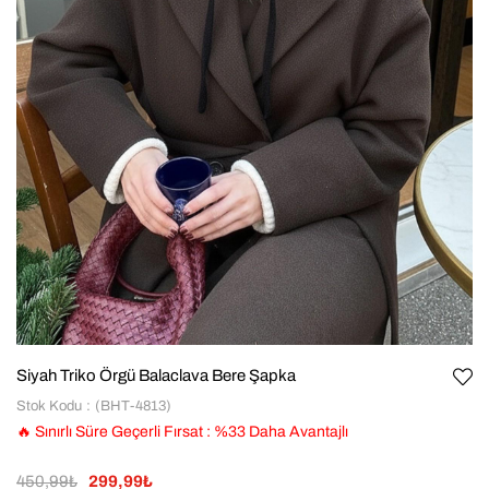
Siyah Triko Örgü Balaclava Bere Şapka
Stok Kodu
(BHT-4813)
🔥 Sınırlı Süre Geçerli Fırsat
:
%
33
Daha Avantajlı
450,99₺
299,99₺