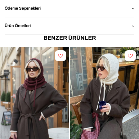
⭐ Neden 
Siyah Triko Örgü Balaclava Bere Şapka ?
Ödeme Seçenekleri
Yumuşak Kumaş: Yumuşak dokusu ile tahriş 
etmez,sıcak tutar ve konforlu bir kullanım sunar 
Ürün Önerileri
Şık & Zamansız Tasarım: Siyah rengi ile her kombine 
kolayca uyum sağlar.
BENZER ÜRÜNLER
Kolay kullanım: Ayarlanabilir bağcık detayı sayesinde 
rahat kullanım 
📐 Ürün İçeriği
Ürün İçeriği: %100 Akrilik
🎯 Kimler İçin İdeal?
Günlük stiline renk ve hareket katmak isteyenler
Zamansız tasarımları seven kullanıcılar
Rahat, hafif ve kullanımı kolay şapka arayanlar
Dayanıklı ve uzun ömürlü tercih edenler
Formunu koruyan ve kullanışlı sevenler
Soğuk havalarda hem sıcak kalmak hem de şık 
görünmek isteyenler