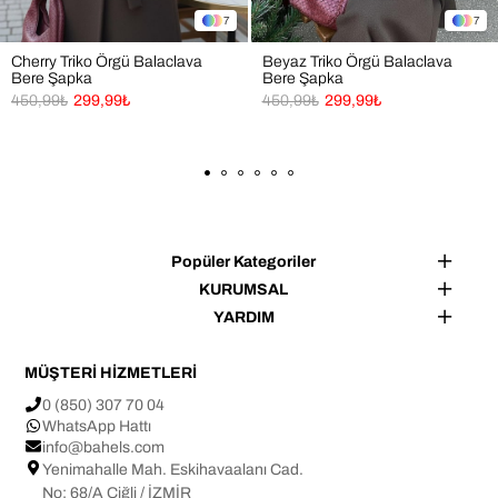
👜 Kullanım Alanları
7
7
Cherry Triko Örgü Balaclava
Beyaz Triko Örgü Balaclava
✔ Alışveriş
Bere Şapka
Bere Şapka
✔ Seyahat
450,99₺
299,99₺
450,99₺
299,99₺
✔ Açık hava etkinlikleri
✔ Günlük kullanım
✔ Hediye alternatifi
Not: Işık ve ekran ayarlarına bağlı olarak ürün renginde ±1 
Popüler Kategoriler
ton farklılık görülebilir.
KURUMSAL
Tasarım ve üretim BAHELS markasına aittir.
YARDIM
MÜŞTERİ HİZMETLERİ
0 (850) 307 70 04
WhatsApp Hattı
info@bahels.com
Yenimahalle Mah. Eskihavaalanı Cad.
No: 68/A Çiğli / İZMİR