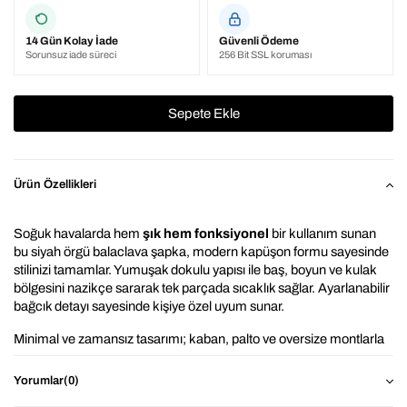
14 Gün Kolay İade
Güvenli Ödeme
Sorunsuz iade süreci
256 Bit SSL koruması
Ürün Özellikleri
Soğuk havalarda hem 
şık hem fonksiyonel
 bir kullanım sunan 
bu siyah örgü balaclava şapka, modern kapüşon formu sayesinde 
stilinizi tamamlar. Yumuşak dokulu yapısı ile baş, boyun ve kulak 
bölgesini nazikçe sararak tek parçada sıcaklık sağlar. Ayarlanabilir 
bağcık detayı sayesinde kişiye özel uyum sunar.
Minimal ve zamansız tasarımı; kaban, palto ve oversize montlarla 
kolayca kombinlenir. Günlük şehir stilinden hafta sonu 
gezmelerine kadar geniş bir kullanım alanına sahiptir.
Yorumlar
(0)