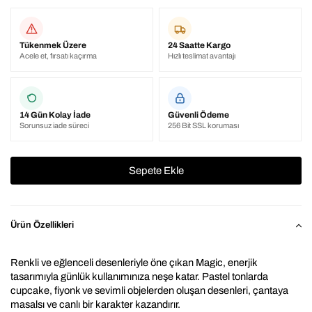
Tükenmek Üzere
24 Saatte Kargo
Acele et, fırsatı kaçırma
Hızlı teslimat avantajı
14 Gün Kolay İade
Güvenli Ödeme
Sorunsuz iade süreci
256 Bit SSL koruması
Ürün Özellikleri
Renkli ve eğlenceli desenleriyle öne çıkan Magic, enerjik 
tasarımıyla günlük kullanımınıza neşe katar. Pastel tonlarda 
cupcake, fiyonk ve sevimli objelerden oluşan desenleri, çantaya 
masalsı ve canlı bir karakter kazandırır.