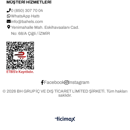
MÜŞTERİ HİZMETLERİ
✔ Kişisel bakım ürünleri çantası
0 (850) 307 70 04
WhatsApp Hattı
Not: Işık ve ekran ayarlarına bağlı olarak ürün renginde ±1 
info@bahels.com
ton farklılık görülebilir.
Yenimahalle Mah. Eskihavaalanı Cad.
Tasarım ve üretim BAHELS markasına aittir.
No: 68/A Çiğli / İZMİR
Facebook
Instagram
© 2026 BH GRUP İÇ VE DIŞ TİCARET LİMİTED ŞİRKETİ. Tüm hakları
saklıdır.