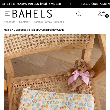
ETTE %40'A VARAN İNDİRİMLER!
3 AL 2 ÖDE KAMPAN
0
Anasayfa
Çantalar
Clutch & Portföy Çantası
Magic XL Macbook ve Tablet Uyumlu Portföy Çanta