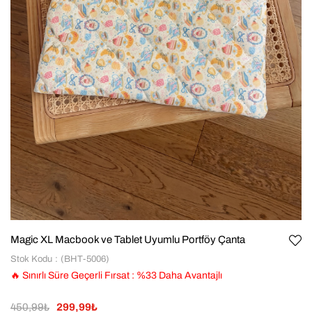
Magic XL Macbook ve Tablet Uyumlu Portföy Çanta
Stok Kodu
(BHT-5006)
🔥 Sınırlı Süre Geçerli Fırsat
:
%
33
Daha Avantajlı
450,99₺
299,99₺