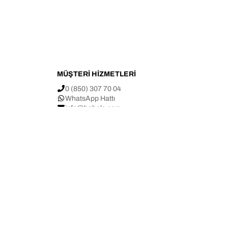
MÜŞTERİ HİZMETLERİ
0 (850) 307 70 04
WhatsApp Hattı
info@bahels.com
p
Yenimahalle Mah. Eskihavaalanı Cad.
arı
No: 68/A Çiğli / İZMİR