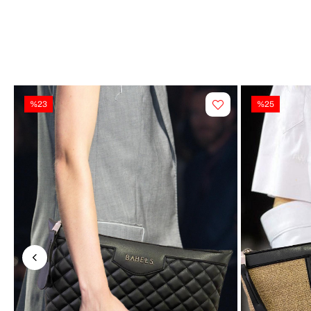
%23
%25