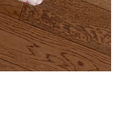
✔ Sey
✔ Şar
✔ Gün
✔ Kiş
✔ Çan
✔ Kiş
Not: 
farklı
Tasar