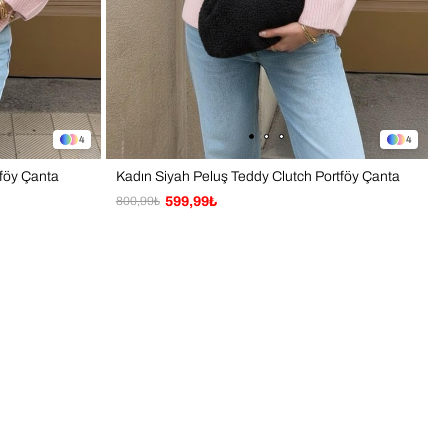
4
4
tföy Çanta
Kadın Siyah Peluş Teddy Clutch Portföy Çanta
800,99₺
599,99₺