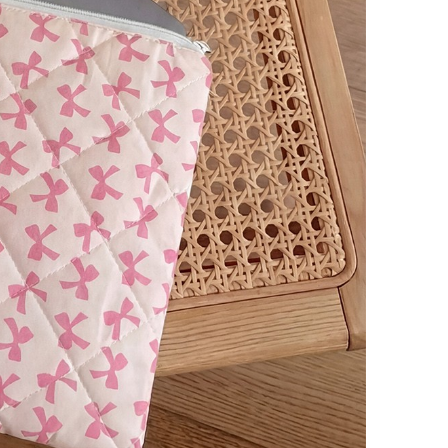
📐 Ür
🎯 Ki