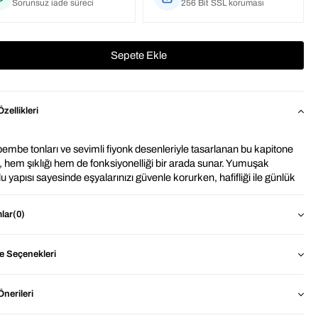
Sorunsuz iade süreci
256 Bit SSL koruması
zellikleri
pembe tonları ve sevimli fiyonk desenleriyle tasarlanan bu kapitone 
, hem şıklığı hem de fonksiyonelliği bir arada sunar. Yumuşak 
u yapısı sayesinde eşyalarınızı güvenle korurken, hafifliği ile günlük 
nımda büyük konfor sağlar.
lar
(0)
arlı kapanışı, içindekilerin güvenle saklanmasına yardımcı olur. 
iç hacmi; laptop, tablet, defter ve kişisel eşyalar için ideal bir alan 
 Minimal ve romantik tasarımı sayesinde ister çanta içi organizer 
 Seçenekleri
 ister tek başına clutch gibi kullanılabilir.
Pinkly XL Macbook ve Tablet Uyumlu Portföy Çanta ?
den 
nerileri
Geniş İç Hacim: Macbook ve tablet rahatça sığar.