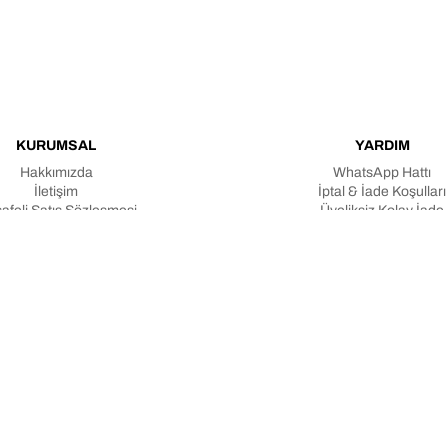
KURUMSAL
YARDIM
Hakkımızda
WhatsApp Hattı
İletişim
İptal & İade Koşulları
afeli Satış Sözleşmesi
Üyeliksiz Kolay İade
e İlişkin Aydınlatma Metni
Üyeliksiz Sipariş Taki
Verilerin Korunması Kanunu
Teslimat & Sipariş Koşull
Gizlilik Politikası
Toptan Satış
Blog