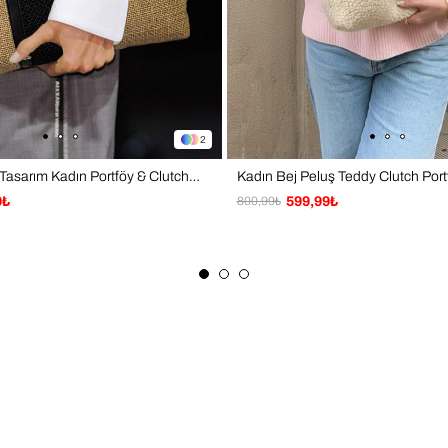
2
Jüt Hasır Özel Tasarım Kadın Portföy & Clutch Çanta
Kadın Bej Peluş Teddy Clutch Por
9₺
800,99₺
599,99₺