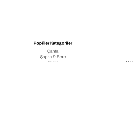
Popüler Kategoriler
Çanta
Şapka & Bere
Giyim
Mes
Yeni Gelenler
Çerezler
Atkı
Kişisel 