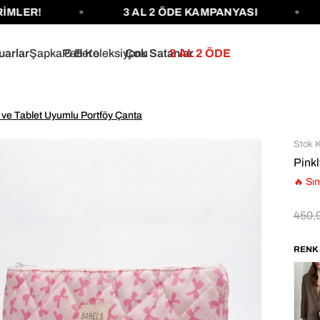
3 AL 2 ÖDE KAMPANYASI
1250 
uarlar
Şapka & Bere
Pati Koleksiyonu
Çok Satanlar
3 AL 2 ÖDE
ve Tablet Uyumlu Portföy Çanta
Stok 
Pink
🔥 Sın
450,