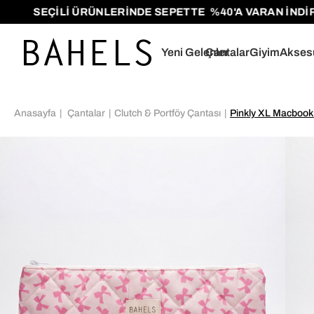
ÇİLİ ÜRÜNLERİNDE SEPETTE %40'A VARAN İNDİRİMLER!
Yeni Gelenler
Çantalar
Giyim
Akses
Anasayfa
Çantalar
Clutch & Portföy Çantası
Pinkly XL Macbook 