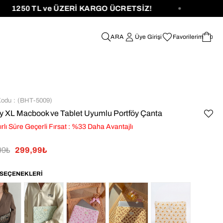
TL ve ÜZERİ KARGO ÜCRETSİZ!
Üye Girişi
Favorilerim
0
Kodu
(BHT-5009)
ly XL Macbook ve Tablet Uyumlu Portföy Çanta
ırlı Süre Geçerli Fırsat
:
%
33
Daha Avantajlı
99₺
299,99₺