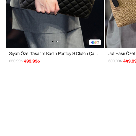
2
Siyah Özel Tasarım Kadın Portföy & Clutch Çanta
650,99₺
499,99₺
600,99₺
449,9